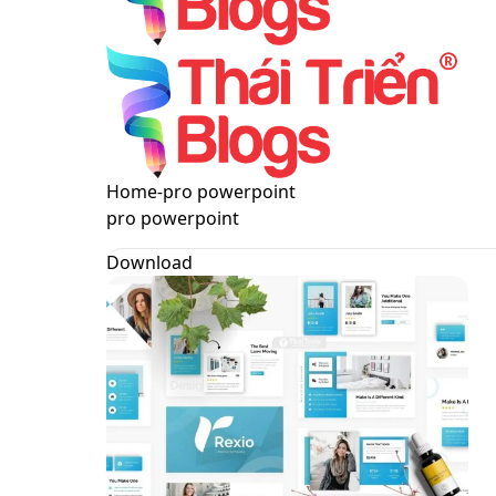
Menu
Switch
Home
-
pro powerpoint
skin
pro powerpoint
Download