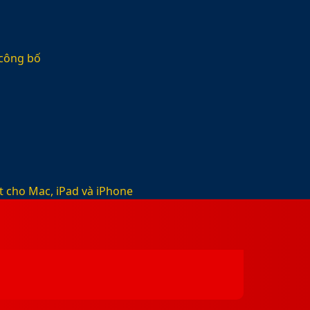
 công bố
t cho Mac, iPad và iPhone