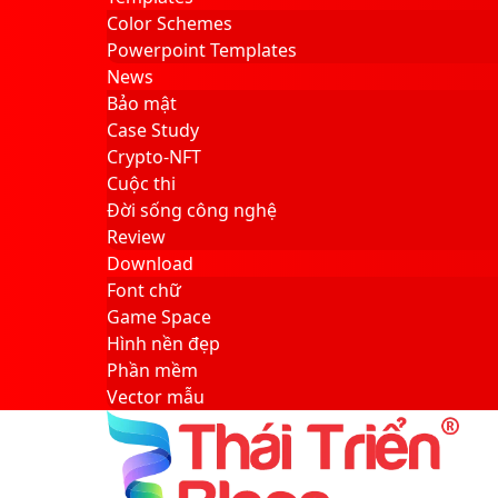
Color Schemes
Powerpoint Templates
News
Bảo mật
Case Study
Crypto-NFT
Cuộc thi
Đời sống công nghệ
Review
Download
Font chữ
Game Space
Hình nền đẹp
Phần mềm
Vector mẫu
Sidebar
Search
for