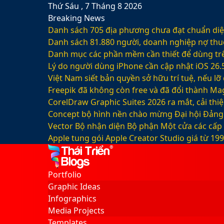
Thứ Sáu , 7 Tháng 8 2026
Breaking News
Danh sách 705 địa phương chưa đạt chuẩn diện
Danh sách 81.880‬ người, doanh nghiệp nợ thu
Danh mục các phần mềm cần thiết để dùng trê
Lý do người dùng iPhone cần cập nhật iOS 26.
Việt Nam siết bản quyền sở hữu trí tuệ, nếu l
Freepik đã không còn free và đã đổi thành Mag
CorelDraw Graphic Suites 2026 ra mắt, cải thi
Concept bộ hình nền chào mừng Đại hội Đảng 
Vector Bộ nhận diện Bộ phận Một cửa các cấp
Apple tung gói Apple Creator Studio giá từ 1
Facebook
X
LinkedIn
YouTube
Google
Sidebar
Switch
Play
skin
Portfolio
Graphic Ideas
Infographics
Media Projects
Templates