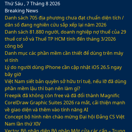
Thứ Sáu , 7 Tháng 8 2026
Breaking News
Danh sách 705 địa phương chưa đạt chuẩn diện tích /
dân số đang nghiên cứu sắp xếp lại năm 2026
Danh sách 81.880‬ người, doanh nghiệp nợ thuế của 29
thuế cơ sở và Thuế TP HCM tính đến tháng 3/2026
công bố
Danh mục các phần mềm cần thiết để dùng trên máy
vi tính
Lý do người dùng iPhone cần cập nhật iOS 26.5 ngay
bây giờ
Việt Nam siết bản quyền sở hữu trí tuệ, nếu lỡ đã dùng
phần mềm lậu thì bạn nên làm gì?
Freepik đã không còn free và đã đổi thành Magnific
CorelDraw Graphic Suites 2026 ra mắt, cải thiện mạnh
về giao diện và thêm vào tính năng AI
Concept bộ hình nền chào mừng Đại hội Đảng CS Việt
Nam lần thứ XIV
Vector Bộ nhận diện Bộ phận Một cửa các cấp – Trung