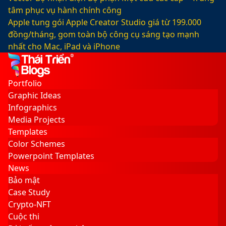
tâm phục vụ hành chính công
Apple tung gói Apple Creator Studio giá từ 199.000
đồng/tháng, gom toàn bộ công cụ sáng tạo mạnh
nhất cho Mac, iPad và iPhone
Facebook
X
LinkedIn
YouTube
Google
Sidebar
Switch
Play
skin
Portfolio
Graphic Ideas
Infographics
Media Projects
Templates
Color Schemes
Powerpoint Templates
News
Bảo mật
Case Study
Crypto-NFT
Cuộc thi