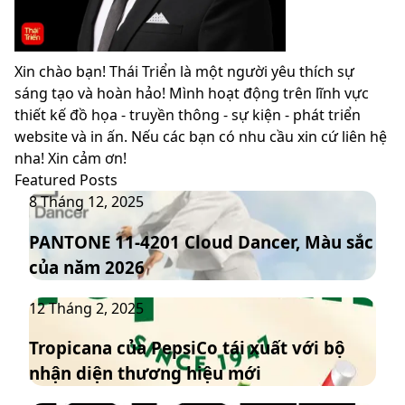
Xin chào bạn! Thái Triển là một người yêu thích sự
sáng tạo và hoàn hảo! Mình hoạt động trên lĩnh vực
thiết kế đồ họa - truyền thông - sự kiện - phát triển
website và in ấn. Nếu các bạn có nhu cầu xin cứ liên hệ
nha! Xin cảm ơn!
Featured Posts
PANTONE
8 Tháng 12, 2025
11-
PANTONE 11-4201 Cloud Dancer, Màu sắc
4201
của năm 2026
Cloud
Dancer,
Tropicana
12 Tháng 2, 2025
Màu
của
sắc
Tropicana của PepsiCo tái xuất với bộ
PepsiCo
của
nhận diện thương hiệu mới
tái
năm
xuất
2026