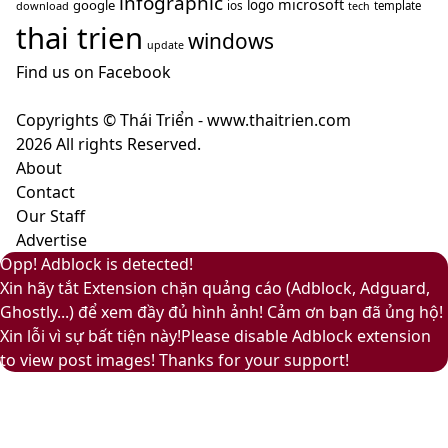
infographic
microsoft
google
logo
ios
download
template
tech
Fuzz
nghĩa
thai trien
–
windows
gì?
update
Màu
Find us on Facebook
của
sự
Copyrights © Thái Triển - www.thaitrien.com
nhã
2026 All rights Reserved.
nhặn
About
và
Contact
ấm
Our Staff
áp
Advertise
Back
Close
Facebook
X
LinkedIn
YouTube
Google
Opp! Adblock is detected!
to
Play
Xin hãy tắt Extension chặn quảng cáo (Adblock, Adguard,
top
Ghostly...) để xem đầy đủ hình ảnh! Cảm ơn bạn đã ủng hộ!
button
Xin lỗi vì sự bất tiện này!Please disable Adblock extension
to view post images! Thanks for your support!