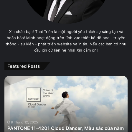
Xin chào bạn! Thái Triển là một người yêu thích sự sáng tạo và
hoàn hảo! Mình hoạt động trên lĩnh vực thiết kế đồ họa - truyền
thông - sự kiện - phát triển website và in ấn. Nếu các bạn có nhu
cầu xin cứ liên hệ nha! Xin cảm ơn!
Featured Posts
PANTONE
11-
4201
Cloud
Dancer,
Màu
sắc
của
8 Tháng 12, 2025
PANTONE 11-4201 Cloud Dancer, Màu sắc của năm
năm