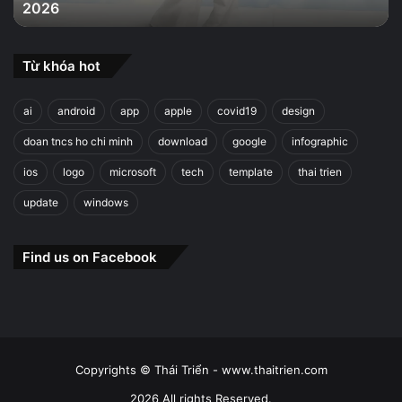
2026
2026
Từ khóa hot
ai
android
app
apple
covid19
design
doan tncs ho chi minh
download
google
infographic
ios
logo
microsoft
tech
template
thai trien
update
windows
Find us on Facebook
Copyrights © Thái Triển - www.thaitrien.com
2026 All rights Reserved.