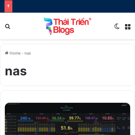
Search for
Switch
M
Home
-
nas
nas