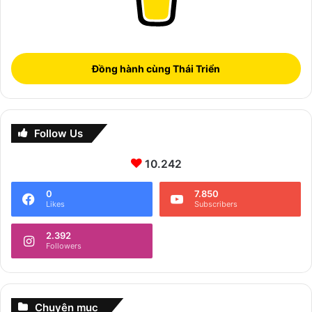
Đồng hành cùng Thái Triển
Follow Us
10.242
0
7.850
Likes
Subscribers
2.392
Followers
Chuyên mục