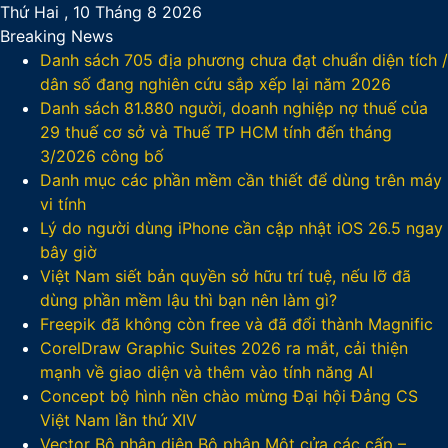
Thứ Hai , 10 Tháng 8 2026
Breaking News
Danh sách 705 địa phương chưa đạt chuẩn diện tích /
dân số đang nghiên cứu sắp xếp lại năm 2026
Danh sách 81.880‬ người, doanh nghiệp nợ thuế của
29 thuế cơ sở và Thuế TP HCM tính đến tháng
3/2026 công bố
Danh mục các phần mềm cần thiết để dùng trên máy
vi tính
Lý do người dùng iPhone cần cập nhật iOS 26.5 ngay
bây giờ
Việt Nam siết bản quyền sở hữu trí tuệ, nếu lỡ đã
dùng phần mềm lậu thì bạn nên làm gì?
Freepik đã không còn free và đã đổi thành Magnific
CorelDraw Graphic Suites 2026 ra mắt, cải thiện
mạnh về giao diện và thêm vào tính năng AI
Concept bộ hình nền chào mừng Đại hội Đảng CS
Việt Nam lần thứ XIV
Vector Bộ nhận diện Bộ phận Một cửa các cấp –