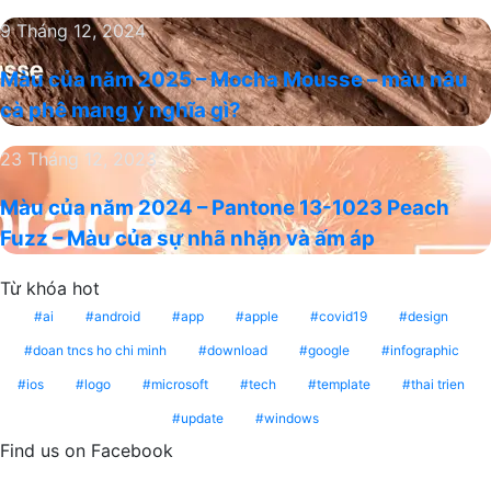
5
thương
Màu
9 Tháng 12, 2024
màu
hiệu
của
sắc
mới
Màu của năm 2025 – Mocha Mousse – màu nâu
năm
chủ
cà phê mang ý nghĩa gì?
2025
đạo
–
thống
Màu
23 Tháng 12, 2023
Mocha
trị
của
Mousse
xu
Màu của năm 2024 – Pantone 13-1023 Peach
năm
–
hướng
Fuzz – Màu của sự nhã nhặn và ấm áp
2024
màu
năm
–
nâu
2025
Từ khóa hot
Pantone
cà
13-
ai
android
app
apple
covid19
design
phê
1023
mang
doan tncs ho chi minh
download
google
infographic
Peach
ý
ios
logo
microsoft
tech
template
thai trien
Fuzz
nghĩa
update
windows
–
gì?
Màu
Find us on Facebook
của