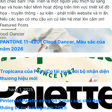
Xin chào bạn! Thái Triển là một người yêu thích sự sáng
tạo và hoàn hảo! Mình hoạt động trên lĩnh vực thiết kế đồ
họa - truyền thông - sự kiện - phát triển website và in ấn.
Nếu các bạn có nhu cầu xin cứ liên hệ nha! Xin cảm ơn!
Featured Posts
PANTONE
8 Tháng 12, 2025
11-
PANTONE 11-4201 Cloud Dancer, Màu sắc của
4201
năm 2026
Cloud
Dancer,
Tropicana
12 Tháng 2, 2025
Màu
của
sắc
Tropicana của PepsiCo tái xuất với bộ nhận diện
PepsiCo
của
thương hiệu mới
tái
năm
xuất
2026
Pinterest
20 Tháng 1, 2025
với
Palette
bộ
Pinterest Palette công bố 5 màu sắc chủ đạo
công
nhận
thống trị xu hướng năm 2025
bố
diện