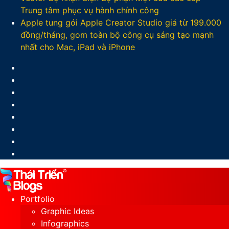
Trung tâm phục vụ hành chính công
Apple tung gói Apple Creator Studio giá từ 199.000
đồng/tháng, gom toàn bộ công cụ sáng tạo mạnh
nhất cho Mac, iPad và iPhone
Facebook
X
LinkedIn
YouTube
Google
Play
Sidebar
Switch
skin
Portfolio
Graphic Ideas
Infographics