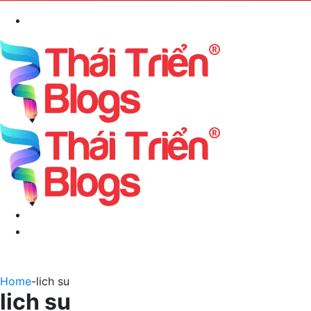
Search
for
Menu
Switch
skin
Home
-
lich su
lich su