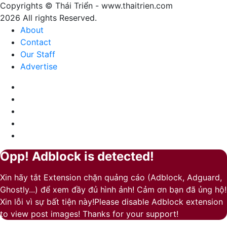
sự
Copyrights © Thái Triển - www.thaitrien.com
nhã
2026 All rights Reserved.
nhặn
About
và
Contact
ấm
Our Staff
áp
Advertise
Facebook
X
LinkedIn
YouTube
Google
Play
Opp! Adblock is detected!
Back
Close
to
Xin hãy tắt Extension chặn quảng cáo (Adblock, Adguard,
top
Ghostly...) để xem đầy đủ hình ảnh! Cảm ơn bạn đã ủng hộ!
button
Xin lỗi vì sự bất tiện này!Please disable Adblock extension
to view post images! Thanks for your support!