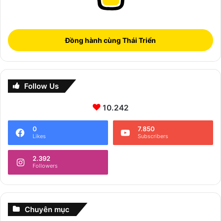
Đồng hành cùng Thái Triển
Follow Us
10.242
0
7.850
Likes
Subscribers
2.392
Followers
Chuyên mục