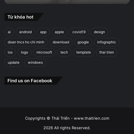
Từ khóa hot
ai
android
app
apple
covid19
design
doan tncs ho chi minh
download
google
infographic
ios
logo
microsoft
tech
template
thai trien
update
windows
Find us on Facebook
Copyrights © Thái Triển - www.thaitrien.com
2026 All rights Reserved.