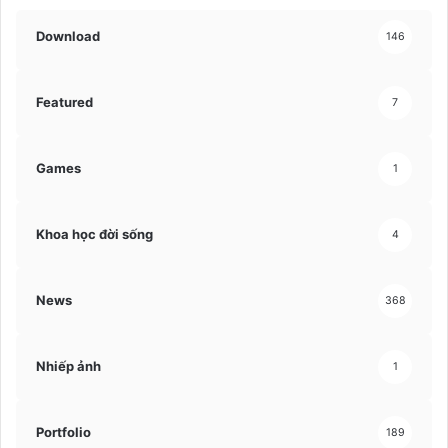
Download
146
Featured
7
Games
1
Khoa học đời sống
4
News
368
Nhiếp ảnh
1
Portfolio
189