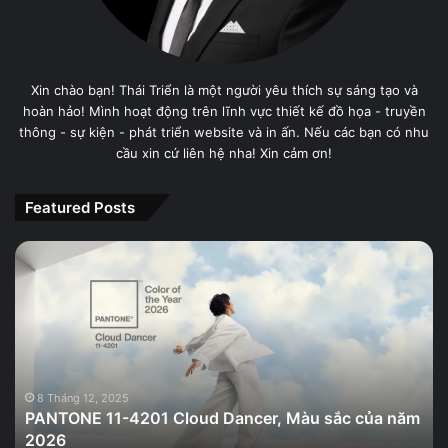
Xin chào bạn! Thái Triển là một người yêu thích sự sáng tạo và
hoàn hảo! Mình hoạt động trên lĩnh vực thiết kế đồ họa - truyền
thông - sự kiện - phát triển website và in ấn. Nếu các bạn có nhu
cầu xin cứ liên hệ nha! Xin cảm ơn!
Featured Posts
PANTONE
11-
4201
Cloud
Dancer,
Màu
sắc
của
8 Tháng 12, 2025
PANTONE 11-4201 Cloud Dancer, Màu sắc của năm
năm
2026
2026