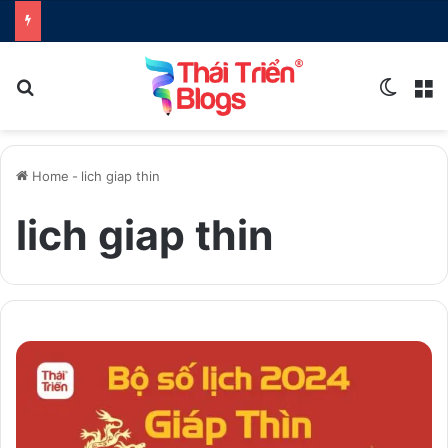
Search for
Switch
M
Home
-
lich giap thin
lich giap thin