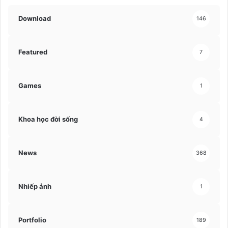
Download
146
Featured
7
Games
1
Khoa học đời sống
4
News
368
Nhiếp ảnh
1
Portfolio
189