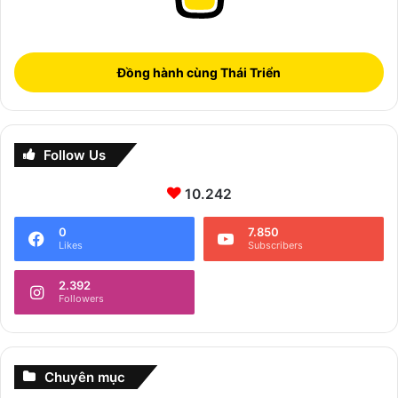
Đồng hành cùng Thái Triển
Follow Us
10.242
0
7.850
Likes
Subscribers
2.392
Followers
Chuyên mục