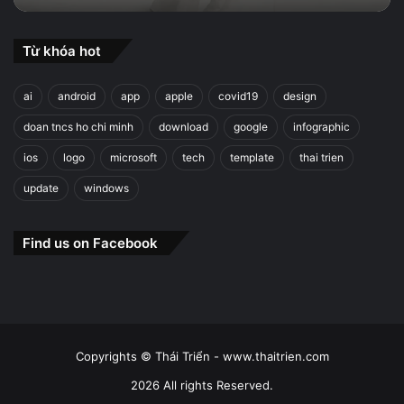
Từ khóa hot
ai
android
app
apple
covid19
design
doan tncs ho chi minh
download
google
infographic
ios
logo
microsoft
tech
template
thai trien
update
windows
Find us on Facebook
Copyrights © Thái Triển - www.thaitrien.com
2026 All rights Reserved.