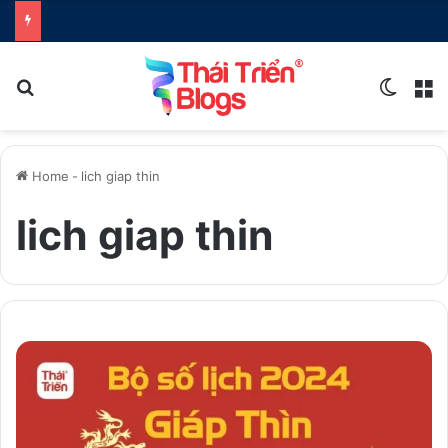
Search for
Switch
M
Home
-
lich giap thin
lich giap thin