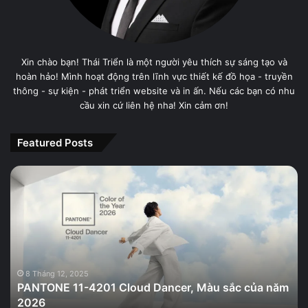
Xin chào bạn! Thái Triển là một người yêu thích sự sáng tạo và
hoàn hảo! Mình hoạt động trên lĩnh vực thiết kế đồ họa - truyền
thông - sự kiện - phát triển website và in ấn. Nếu các bạn có nhu
cầu xin cứ liên hệ nha! Xin cảm ơn!
Featured Posts
PANTONE
11-
4201
Cloud
Dancer,
Màu
sắc
của
8 Tháng 12, 2025
PANTONE 11-4201 Cloud Dancer, Màu sắc của năm
năm
2026
2026