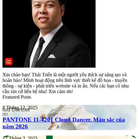
Xin chào bạn! Thái Triển là một người yêu thích sự sáng tạo và
hoàn hảo! Mình hoạt động trên lĩnh vực thiết kế đồ họa - truyền
thông - sự kiện - phát triển website và in ấn. Nếu các bạn có nhu
cầu xin cứ liên hệ nha! Xin cảm ơn!
Featured Posts
PANTONE
8 Tháng 12, 2025
11-
4201
PANTONE 11-4201 Cloud Dancer, Màu sắc của
Cloud
năm 2026
Dancer,
Màu
Tropicana
12 Tháng 2, 2025