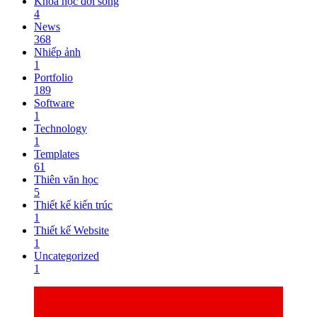
Khoa học đời sống
4
News
368
Nhiếp ảnh
1
Portfolio
189
Software
1
Technology
1
Templates
61
Thiên văn học
5
Thiết kế kiến trúc
1
Thiết kế Website
1
Uncategorized
1