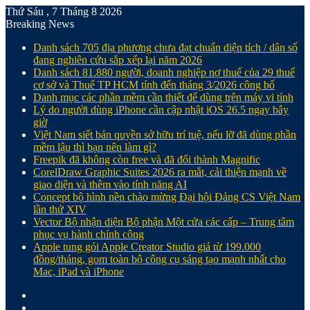
Thứ Sáu , 7 Tháng 8 2026
Breaking News
Danh sách 705 địa phương chưa đạt chuẩn diện tích / dân số
đang nghiên cứu sắp xếp lại năm 2026
Danh sách 81.880‬ người, doanh nghiệp nợ thuế của 29 thuế
cơ sở và Thuế TP HCM tính đến tháng 3/2026 công bố
Danh mục các phần mềm cần thiết để dùng trên máy vi tính
Lý do người dùng iPhone cần cập nhật iOS 26.5 ngay bây
giờ
Việt Nam siết bản quyền sở hữu trí tuệ, nếu lỡ đã dùng phần
mềm lậu thì bạn nên làm gì?
Freepik đã không còn free và đã đổi thành Magnific
CorelDraw Graphic Suites 2026 ra mắt, cải thiện mạnh về
giao diện và thêm vào tính năng AI
Concept bộ hình nền chào mừng Đại hội Đảng CS Việt Nam
lần thứ XIV
Vector Bộ nhận diện Bộ phận Một cửa các cấp – Trung tâm
phục vụ hành chính công
Apple tung gói Apple Creator Studio giá từ 199.000
đồng/tháng, gom toàn bộ công cụ sáng tạo mạnh nhất cho
Mac, iPad và iPhone
Facebook
X