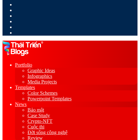
LinkedIn
YouTube
Google
Play
Sidebar
Switch
skin
Portfolio
Graphic Ideas
Infographics
Media Projects
Templates
Color Schemes
Powerpoint Templates
News
Bảo mật
Case Study
Crypto-NFT
Cuộc thi
Đời sống công nghệ
Review