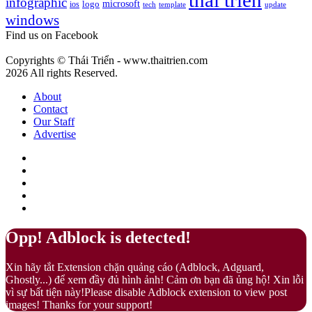
thai trien
infographic
microsoft
logo
ios
template
Fuzz
tech
update
gì?
windows
–
Màu
Find us on Facebook
của
sự
Copyrights © Thái Triển - www.thaitrien.com
nhã
2026 All rights Reserved.
nhặn
và
About
ấm
Contact
áp
Our Staff
Advertise
Facebook
X
LinkedIn
YouTube
Google
Play
Back
Close
Opp! Adblock is detected!
to
top
Xin hãy tắt Extension chặn quảng cáo (Adblock, Adguard,
button
Ghostly...) để xem đầy đủ hình ảnh! Cảm ơn bạn đã ủng hộ! Xin lỗi
vì sự bất tiện này!Please disable Adblock extension to view post
images! Thanks for your support!