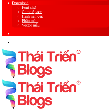
Download
Font chữ
Game Space
Hình nền đẹp
Phần mềm
Vector mẫu
Sidebar
Search
for