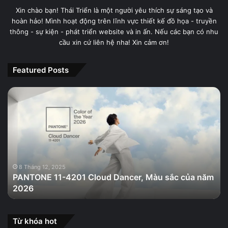
Xin chào bạn! Thái Triển là một người yêu thích sự sáng tạo và
hoàn hảo! Mình hoạt động trên lĩnh vực thiết kế đồ họa - truyền
thông - sự kiện - phát triển website và in ấn. Nếu các bạn có nhu
cầu xin cứ liên hệ nha! Xin cảm ơn!
Featured Posts
PANTONE
11-
4201
Cloud
Dancer,
Màu
sắc
của
8 Tháng 12, 2025
PANTONE 11-4201 Cloud Dancer, Màu sắc của năm
năm
2026
2026
Từ khóa hot