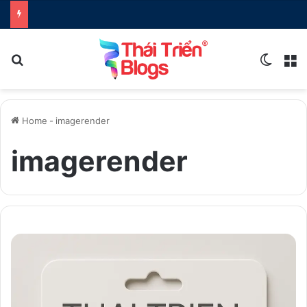
Search for
Switch
M
Home
-
imagerender
imagerender