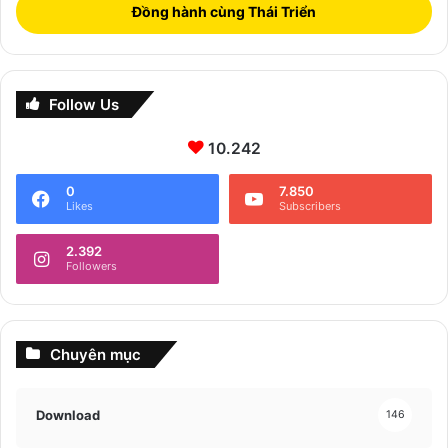
Đồng hành cùng Thái Triển
Follow Us
10.242
0
7.850
Likes
Subscribers
2.392
Followers
Chuyên mục
Download
146