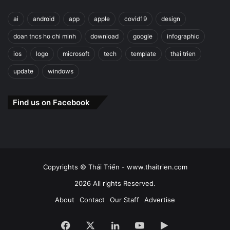
ai
android
app
apple
covid19
design
doan tncs ho chi minh
download
google
infographic
ios
logo
microsoft
tech
template
thai trien
update
windows
Find us on Facebook
Copyrights © Thái Triển - www.thaitrien.com
2026 All rights Reserved.
About
Contact
Our Staff
Advertise
Facebook
X
LinkedIn
YouTube
Google