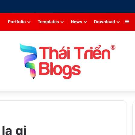
Si
Portfolio
Templates
News
Download
la gi