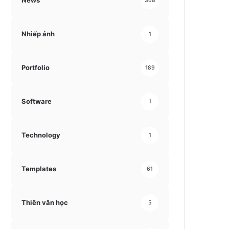
News
368
Nhiếp ảnh
1
Portfolio
189
Software
1
Technology
1
Templates
61
Thiên văn học
5