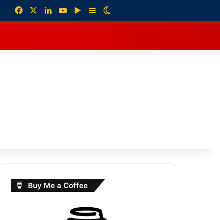
Facebook
X
LinkedIn
YouTube
Google Play
Sidebar
Switch skin
debar
Buy Me a Coffee