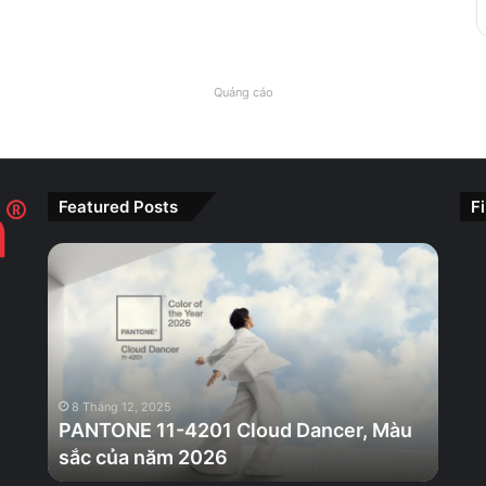
Quảng cáo
Featured Posts
F
PANTONE
11-
4201
Cloud
Dancer,
Màu
sắc
8 Tháng 12, 2025
của
PANTONE 11-4201 Cloud Dancer, Màu
năm
sắc của năm 2026
2026