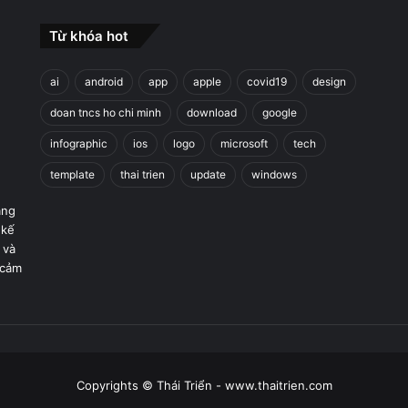
Từ khóa hot
ai
android
app
apple
covid19
design
doan tncs ho chi minh
download
google
infographic
ios
logo
microsoft
tech
template
thai trien
update
windows
áng
 kế
 và
 cảm
Copyrights © Thái Triển - www.thaitrien.com