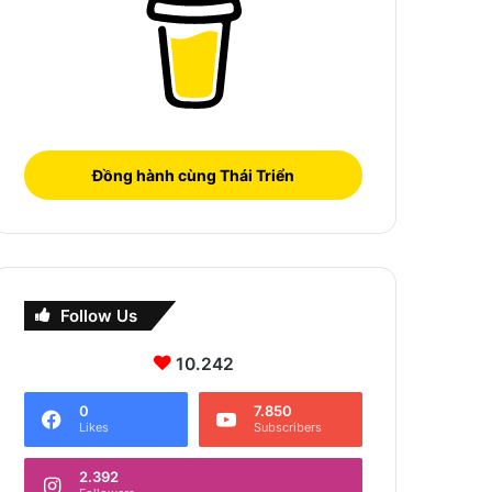
Đồng hành cùng Thái Triển
Follow Us
10.242
0
7.850
Likes
Subscribers
2.392