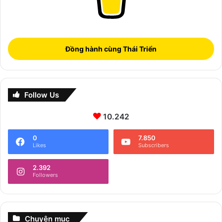
Đồng hành cùng Thái Triển
Follow Us
10.242
0
7.850
Likes
Subscribers
2.392
Followers
Chuyên mục