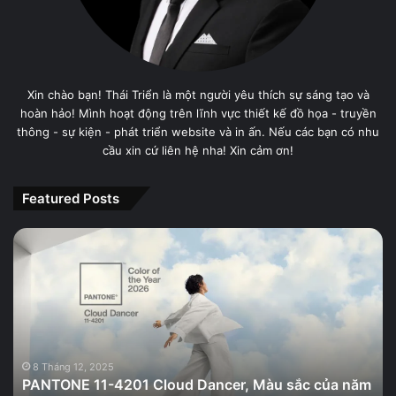
Xin chào bạn! Thái Triển là một người yêu thích sự sáng tạo và
hoàn hảo! Mình hoạt động trên lĩnh vực thiết kế đồ họa - truyền
thông - sự kiện - phát triển website và in ấn. Nếu các bạn có nhu
cầu xin cứ liên hệ nha! Xin cảm ơn!
Featured Posts
PANTONE
11-
4201
Cloud
Dancer,
Màu
sắc
của
8 Tháng 12, 2025
PANTONE 11-4201 Cloud Dancer, Màu sắc của năm
năm