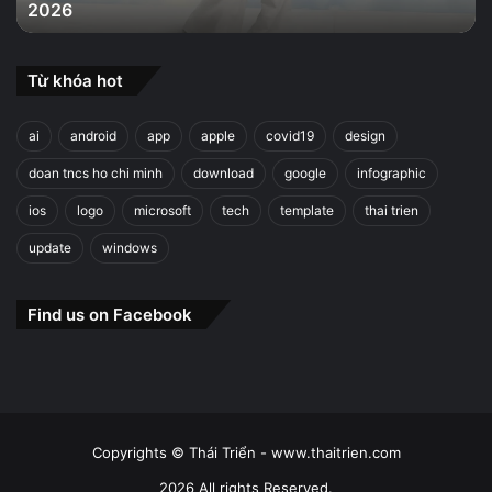
2026
2026
Từ khóa hot
ai
android
app
apple
covid19
design
doan tncs ho chi minh
download
google
infographic
ios
logo
microsoft
tech
template
thai trien
update
windows
Find us on Facebook
Copyrights © Thái Triển - www.thaitrien.com
2026 All rights Reserved.