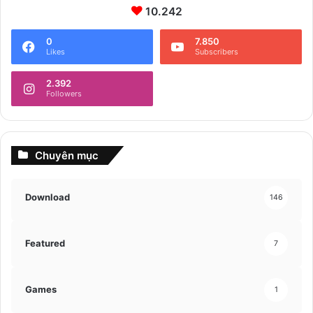
10.242
0
7.850
Likes
Subscribers
2.392
Followers
Chuyên mục
Download
146
Featured
7
Games
1