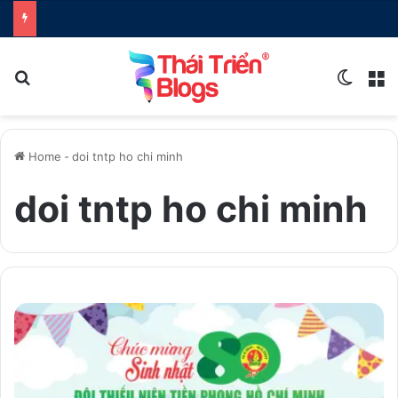
Search for
Switch
M
Home
-
doi tntp ho chi minh
doi tntp ho chi minh