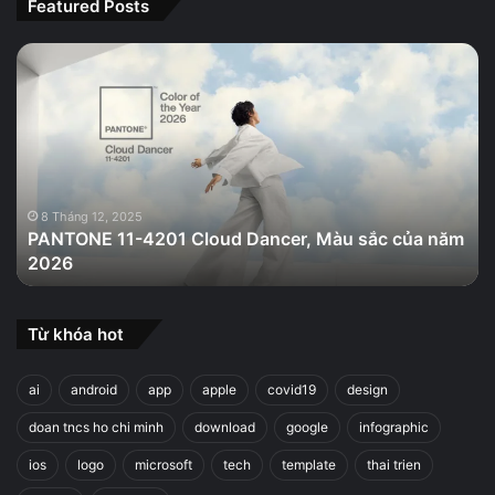
Featured Posts
PANTONE
11-
4201
Cloud
Dancer,
Màu
sắc
của
8 Tháng 12, 2025
PANTONE 11-4201 Cloud Dancer, Màu sắc của năm
năm
2026
2026
Từ khóa hot
ai
android
app
apple
covid19
design
doan tncs ho chi minh
download
google
infographic
ios
logo
microsoft
tech
template
thai trien