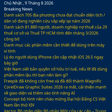
Chủ Nhật , 9 Tháng 8 2026
Breaking News
Danh sách 705 địa phương chưa đạt chuẩn diện tích /
dân số đang nghiên cứu sắp xếp lại năm 2026
Danh sách 81.880‬ người, doanh nghiệp nợ thuế của 29
thuế cơ sở và Thuế TP HCM tính đến tháng 3/2026
công bố
Danh mục các phần mềm cần thiết để dùng trên máy
vi tính
Lý do người dùng iPhone cần cập nhật iOS 26.5 ngay
bây giờ
Việt Nam siết bản quyền sở hữu trí tuệ, nếu lỡ đã dùng
phần mềm lậu thì bạn nên làm gì?
Freepik đã không còn free và đã đổi thành Magnific
CorelDraw Graphic Suites 2026 ra mắt, cải thiện mạnh
về giao diện và thêm vào tính năng AI
Concept bộ hình nền chào mừng Đại hội Đảng CS Việt
Nam lần thứ XIV
Vector Bộ nhận diện Bộ phận Một cửa các cấp – Trung