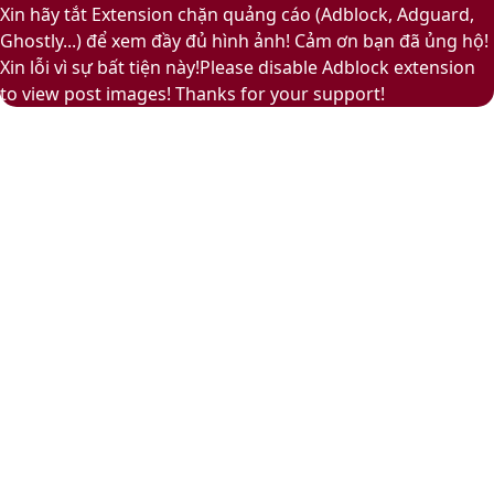
to
Play
Xin hãy tắt Extension chặn quảng cáo (Adblock, Adguard,
top
Ghostly...) để xem đầy đủ hình ảnh! Cảm ơn bạn đã ủng hộ!
button
Xin lỗi vì sự bất tiện này!Please disable Adblock extension
to view post images! Thanks for your support!