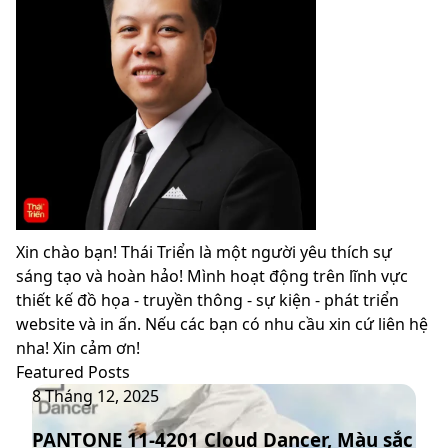
Xin chào bạn! Thái Triển là một người yêu thích sự
sáng tạo và hoàn hảo! Mình hoạt động trên lĩnh vực
thiết kế đồ họa - truyền thông - sự kiện - phát triển
website và in ấn. Nếu các bạn có nhu cầu xin cứ liên hệ
nha! Xin cảm ơn!
Featured Posts
PANTONE
8 Tháng 12, 2025
11-
PANTONE 11-4201 Cloud Dancer, Màu sắc
4201