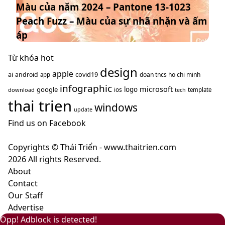
Màu của năm 2024 – Pantone 13-1023
năm
–
hướng
Peach Fuzz – Màu của sự nhã nhặn và ấm
2024
màu
năm
–
nâu
áp
2025
Pantone
cà
13-
Từ khóa hot
phê
1023
design
mang
apple
ai
covid19
android
doan tncs ho chi minh
app
Peach
ý
infographic
microsoft
google
logo
ios
download
template
tech
Fuzz
nghĩa
thai trien
–
windows
gì?
update
Màu
Find us on Facebook
của
sự
Copyrights © Thái Triển - www.thaitrien.com
nhã
2026 All rights Reserved.
nhặn
About
và
Contact
ấm
Our Staff
áp
Advertise
Back
Close
Facebook
X
LinkedIn
YouTube
Google
Opp! Adblock is detected!