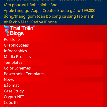
tâm phục vụ hành chính công
Apple tung gói Apple Creator Studio giá từ 199.000
đồng/tháng, gom toàn bộ công cụ sáng tạo mạnh
nhất cho Mac, iPad và iPhone
Facebook
X
LinkedIn
YouTube
Google
Sidebar
Switch
Play
skin
Portfolio
Graphic Ideas
Infographics
Media Projects
Templates
Color Schemes
Powerpoint Templates
News
Bảo mật
Case Study
Crypto-NFT
Cuộc thi