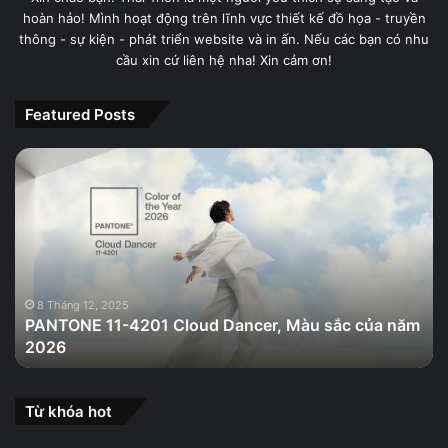
hoàn hảo! Mình hoạt động trên lĩnh vực thiết kế đồ họa - truyền
thông - sự kiện - phát triển website và in ấn. Nếu các bạn có nhu
cầu xin cứ liên hệ nha! Xin cảm ơn!
Featured Posts
PANTONE
11-
4201
Cloud
Dancer,
Màu
sắc
của
8 Tháng 12, 2025
PANTONE 11-4201 Cloud Dancer, Màu sắc của năm
năm
2026
2026
Từ khóa hot