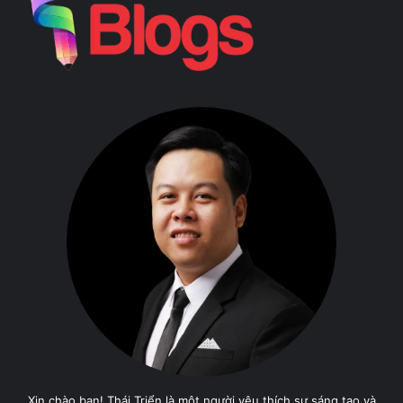
Xin chào bạn! Thái Triển là một người yêu thích sự sáng tạo và