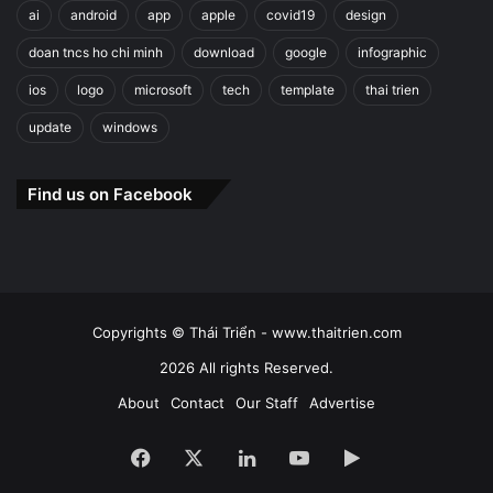
ai
android
app
apple
covid19
design
doan tncs ho chi minh
download
google
infographic
ios
logo
microsoft
tech
template
thai trien
update
windows
Find us on Facebook
Copyrights © Thái Triển - www.thaitrien.com
2026 All rights Reserved.
About
Contact
Our Staff
Advertise
Facebook
X
LinkedIn
YouTube
Google