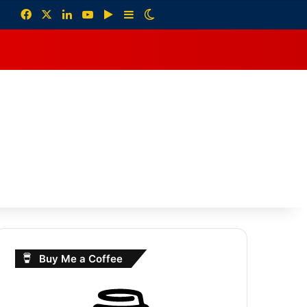
Facebook
X
LinkedIn
YouTube
Google Play
Sidebar
Switch skin
debar
Buy Me a Coffee