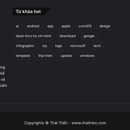
Từ khóa hot
ai
android
app
apple
covid19
design
doan tncs ho chi minh
download
google
infographic
ios
logo
microsoft
tech
template
thai trien
update
windows
áng
 kế
 và
 cảm
Copyrights © Thái Triển - www.thaitrien.com