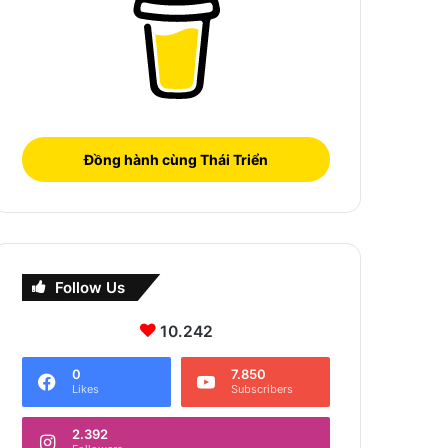
Đồng hành cùng Thái Triển
Follow Us
10.242
0
7.850
Likes
Subscribers
2.392