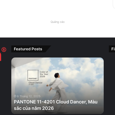
Quảng cáo
Featured Posts
F
PANTONE
11-
4201
Cloud
Dancer,
Màu
sắc
8 Tháng 12, 2025
của
PANTONE 11-4201 Cloud Dancer, Màu
năm
sắc của năm 2026
2026