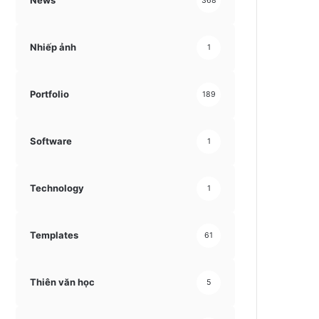
News
368
Nhiếp ảnh
1
Portfolio
189
Software
1
Technology
1
Templates
61
Thiên văn học
5