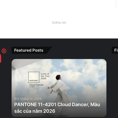
Quảng cáo
Featured Posts
F
PANTONE
11-
4201
Cloud
Dancer,
Màu
sắc
8 Tháng 12, 2025
của
PANTONE 11-4201 Cloud Dancer, Màu
năm
sắc của năm 2026
2026