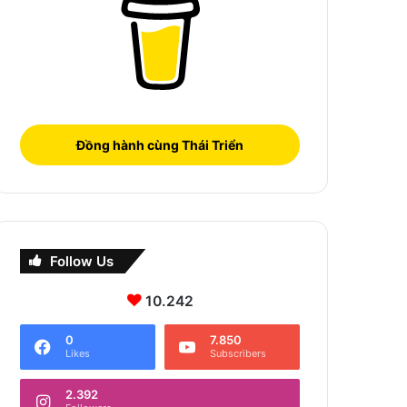
Đồng hành cùng Thái Triển
Follow Us
10.242
0
7.850
Likes
Subscribers
2.392