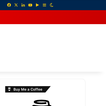
Facebook
X
LinkedIn
YouTube
Google Play
Sidebar
Switch skin
debar
Buy Me a Coffee