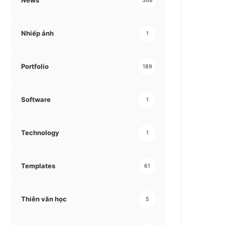
News
368
Nhiếp ảnh
1
Portfolio
189
Software
1
Technology
1
Templates
61
Thiên văn học
5