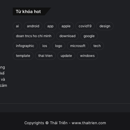
Từ khóa hot
ai
android
app
apple
covid19
design
doan tncs ho chi minh
download
google
infographic
ios
logo
microsoft
tech
template
thai trien
update
windows
áng
 kế
 và
 cảm
Copyrights © Thái Triển - www.thaitrien.com