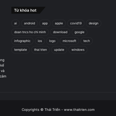
Từ khóa hot
ai
android
app
apple
covid19
design
doan tncs ho chi minh
download
google
infographic
ios
logo
microsoft
tech
template
thai trien
update
windows
áng
 kế
 và
 cảm
Copyrights © Thái Triển - www.thaitrien.com