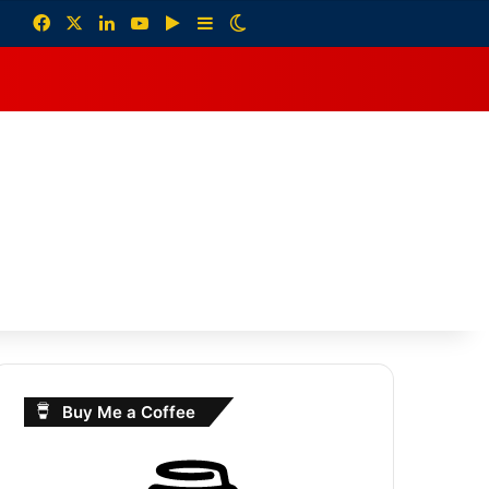
Facebook
X
LinkedIn
YouTube
Google Play
Sidebar
Switch skin
debar
Buy Me a Coffee