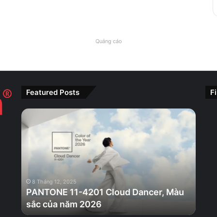
Quảng cáo
Featured Posts
F
PANTONE
11-
4201
Cloud
Dancer,
Màu
sắc
8 Tháng 12, 2025
của
PANTONE 11-4201 Cloud Dancer, Màu
năm
sắc của năm 2026
2026