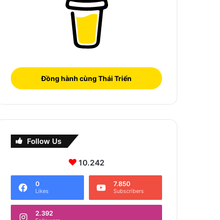
Đồng hành cùng Thái Triển
Follow Us
10.242
0
7.850
Likes
Subscribers
2.392