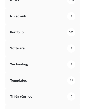
News
368
Nhiếp ảnh
1
Portfolio
189
Software
1
Technology
1
Templates
61
Thiên văn học
5