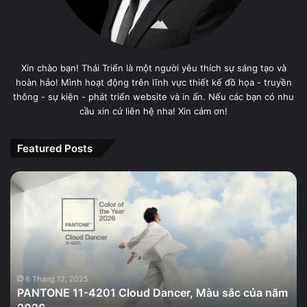
Xin chào bạn! Thái Triển là một người yêu thích sự sáng tạo và
hoàn hảo! Mình hoạt động trên lĩnh vực thiết kế đồ họa - truyền
thông - sự kiện - phát triển website và in ấn. Nếu các bạn có nhu
cầu xin cứ liên hệ nha! Xin cảm ơn!
Featured Posts
PANTONE
11-
4201
Cloud
Dancer,
Màu
sắc
của
8 Tháng 12, 2025
PANTONE 11-4201 Cloud Dancer, Màu sắc của năm
năm