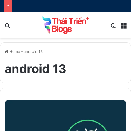
Search for
Switch
M
Home
-
android 13
android 13