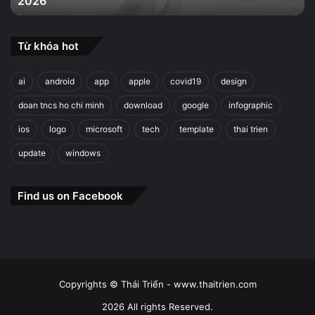
2026
2026
Từ khóa hot
ai
android
app
apple
covid19
design
doan tncs ho chi minh
download
google
infographic
ios
logo
microsoft
tech
template
thai trien
update
windows
Find us on Facebook
Copyrights © Thái Triển - www.thaitrien.com
2026 All rights Reserved.