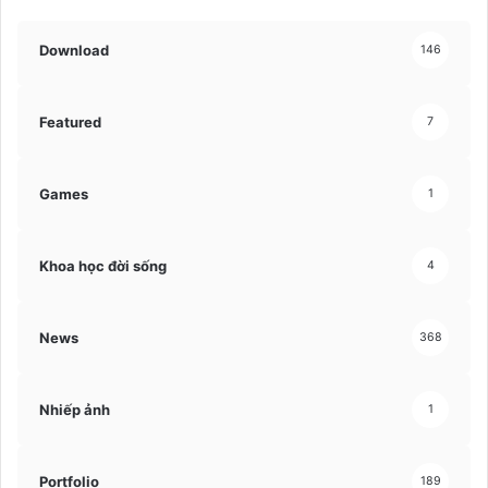
Download
146
Featured
7
Games
1
Khoa học đời sống
4
News
368
Nhiếp ảnh
1
Portfolio
189