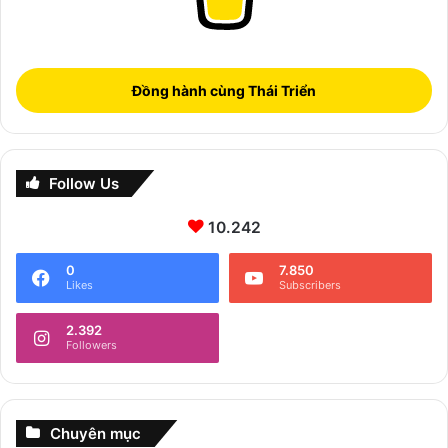
Đồng hành cùng Thái Triển
Follow Us
10.242
0
7.850
Likes
Subscribers
2.392
Followers
Chuyên mục