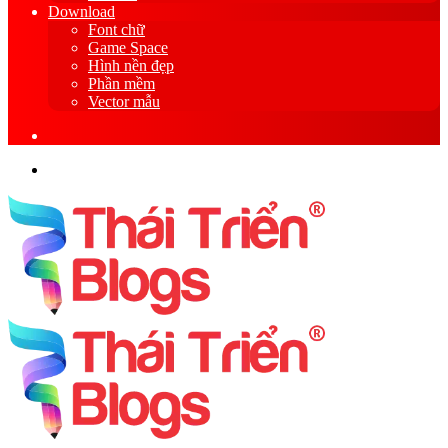
Download
Font chữ
Game Space
Hình nền đẹp
Phần mềm
Vector mẫu
Sidebar
Search
for