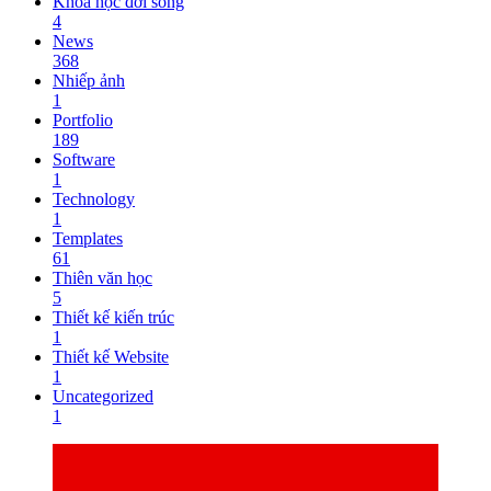
Khoa học đời sống
4
News
368
Nhiếp ảnh
1
Portfolio
189
Software
1
Technology
1
Templates
61
Thiên văn học
5
Thiết kế kiến trúc
1
Thiết kế Website
1
Uncategorized
1