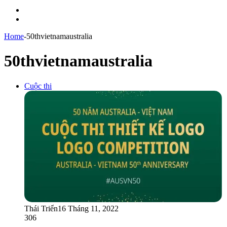
Menu
Switch
skin
Home
-
50thvietnamaustralia
50thvietnamaustralia
Cuộc thi
Thái Triển
16 Tháng 11, 2022
306