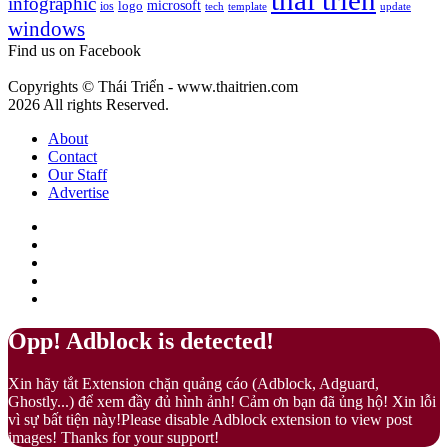
thai trien
infographic
microsoft
logo
ios
template
Fuzz
tech
update
gì?
windows
–
Màu
Find us on Facebook
của
sự
Copyrights © Thái Triển - www.thaitrien.com
nhã
2026 All rights Reserved.
nhặn
và
About
ấm
Contact
áp
Our Staff
Advertise
Facebook
X
LinkedIn
YouTube
Google
Play
Back
Close
Opp! Adblock is detected!
to
top
Xin hãy tắt Extension chặn quảng cáo (Adblock, Adguard,
button
Ghostly...) để xem đầy đủ hình ảnh! Cảm ơn bạn đã ủng hộ! Xin lỗi
vì sự bất tiện này!Please disable Adblock extension to view post
images! Thanks for your support!