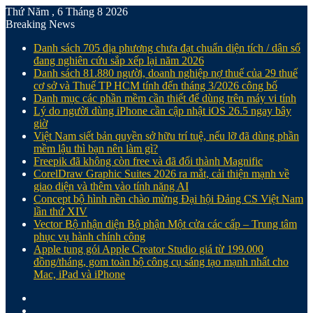
Thứ Năm , 6 Tháng 8 2026
Breaking News
Danh sách 705 địa phương chưa đạt chuẩn diện tích / dân số
đang nghiên cứu sắp xếp lại năm 2026
Danh sách 81.880‬ người, doanh nghiệp nợ thuế của 29 thuế
cơ sở và Thuế TP HCM tính đến tháng 3/2026 công bố
Danh mục các phần mềm cần thiết để dùng trên máy vi tính
Lý do người dùng iPhone cần cập nhật iOS 26.5 ngay bây
giờ
Việt Nam siết bản quyền sở hữu trí tuệ, nếu lỡ đã dùng phần
mềm lậu thì bạn nên làm gì?
Freepik đã không còn free và đã đổi thành Magnific
CorelDraw Graphic Suites 2026 ra mắt, cải thiện mạnh về
giao diện và thêm vào tính năng AI
Concept bộ hình nền chào mừng Đại hội Đảng CS Việt Nam
lần thứ XIV
Vector Bộ nhận diện Bộ phận Một cửa các cấp – Trung tâm
phục vụ hành chính công
Apple tung gói Apple Creator Studio giá từ 199.000
đồng/tháng, gom toàn bộ công cụ sáng tạo mạnh nhất cho
Mac, iPad và iPhone
Facebook
X