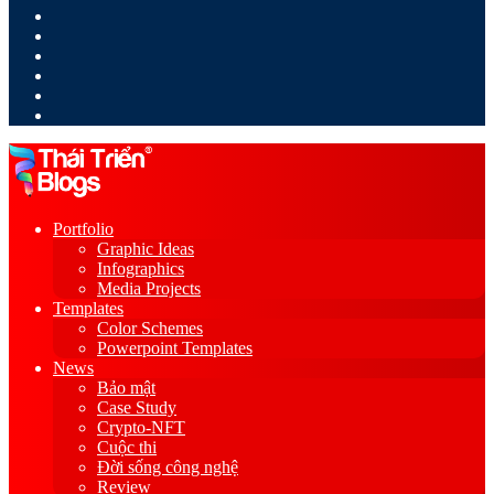
LinkedIn
YouTube
Google
Play
Sidebar
Switch
skin
Portfolio
Graphic Ideas
Infographics
Media Projects
Templates
Color Schemes
Powerpoint Templates
News
Bảo mật
Case Study
Crypto-NFT
Cuộc thi
Đời sống công nghệ
Review