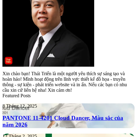
Xin chào bạn! Thái Triển là một người yêu thích sự sáng tạo và
hoàn hảo! Mình hoạt động trên lĩnh vực thiết kế đồ họa - truyền
thông - sự kiện - phát triển website và in ấn. Nếu các bạn có nhu
cầu xin cứ liên hệ nha! Xin cảm ơn!
Featured Posts
PANTONE
8 Tháng 12, 2025
11-
4201
PANTONE 11-4201 Cloud Dancer, Màu sắc của
Cloud
năm 2026
Dancer,
Màu
Tropicana
12 Tháng 2, 2025