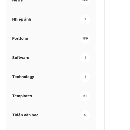
News
368
Nhiếp ảnh
1
Portfolio
189
Software
1
Technology
1
Templates
61
Thiên văn học
5