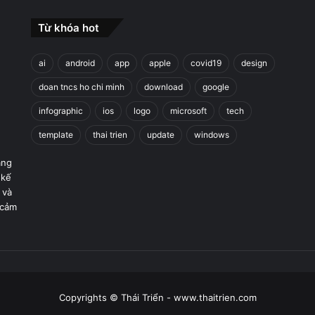
Từ khóa hot
ai
android
app
apple
covid19
design
doan tncs ho chi minh
download
google
infographic
ios
logo
microsoft
tech
template
thai trien
update
windows
áng
 kế
 và
 cảm
Copyrights © Thái Triển - www.thaitrien.com