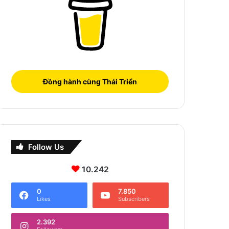
Đồng hành cùng Thái Triển
Follow Us
10.242
0
7.850
Likes
Subscribers
2.392