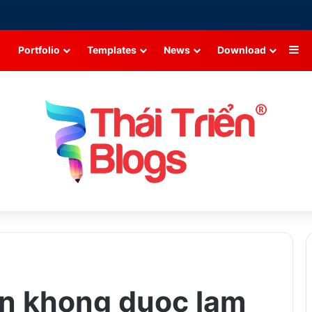
Si
Portfolio
Templates
News
Download
en khong duoc lam