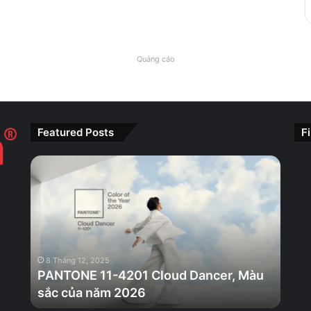
Quảng cáo
Featured Posts
F
PANTONE
11-
4201
Cloud
Dancer,
Màu
sắc
8 Tháng 12, 2025
của
PANTONE 11-4201 Cloud Dancer, Màu
năm
sắc của năm 2026
2026