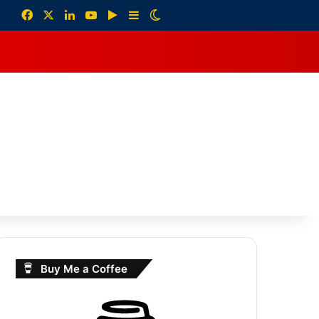
Facebook
X
LinkedIn
YouTube
Google Play
Sidebar
Switch skin
debar
Buy Me a Coffee