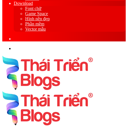
Download
Font chữ
Game Space
Hình nền đẹp
Phần mềm
Vector mẫu
Sidebar
Search
for