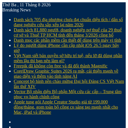
Thứ Ba , 11 Tháng 8 2026
Breaking News
Danh sách 705 địa phương chưa đạt chuẩn diện tích / dân số
đang nghiên cứu sắp xếp lại năm 2026
Danh sách 81.880‬ người, doanh nghiệp nợ thuế của 29 thuế
cơ sở và Thuế TP HCM tính đến tháng 3/2026 công bố
Danh mục các phần mềm cần thiết để dùng trên máy vi tính
Lý do người dùng iPhone cần cập nhật iOS 26.5 ngay bây
giờ
Việt Nam siết bản quyền sở hữu trí tuệ, nếu lỡ đã dùng phần
mềm lậu thì bạn nên làm gì?
Freepik đã không còn free và đã đổi thành Magnific
CorelDraw Graphic Suites 2026 ra mắt, cải thiện mạnh về
giao diện và thêm vào tính năng AI
Concept bộ hình nền chào mừng Đại hội Đảng CS Việt Nam
lần thứ XIV
Vector Bộ nhận diện Bộ phận Một cửa các cấp – Trung tâm
phục vụ hành chính công
Apple tung gói Apple Creator Studio giá từ 199.000
đồng/tháng, gom toàn bộ công cụ sáng tạo mạnh nhất cho
Mac, iPad và iPhone
Facebook
X