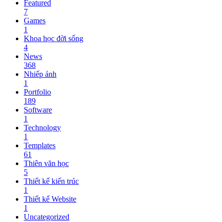
Featured
7
Games
1
Khoa học đời sống
4
News
368
Nhiếp ảnh
1
Portfolio
189
Software
1
Technology
1
Templates
61
Thiên văn học
5
Thiết kế kiến trúc
1
Thiết kế Website
1
Uncategorized