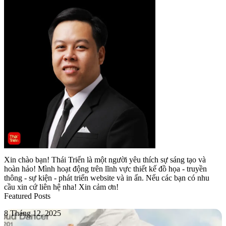
Xin chào bạn! Thái Triển là một người yêu thích sự sáng tạo và
hoàn hảo! Mình hoạt động trên lĩnh vực thiết kế đồ họa - truyền
thông - sự kiện - phát triển website và in ấn. Nếu các bạn có nhu
cầu xin cứ liên hệ nha! Xin cảm ơn!
Featured Posts
PANTONE
8 Tháng 12, 2025
11-