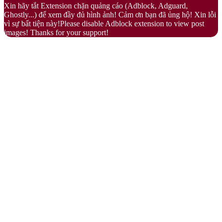
Xin hãy tắt Extension chặn quảng cáo (Adblock, Adguard,
button
Ghostly...) để xem đầy đủ hình ảnh! Cảm ơn bạn đã ủng hộ! Xin lỗi
vì sự bất tiện này!Please disable Adblock extension to view post
images! Thanks for your support!