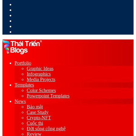
LinkedIn
YouTube
Google
Play
Sidebar
Switch
skin
Portfolio
Graphic Ideas
Infographics
Media Projects
Templates
Color Schemes
Powerpoint Templates
News
Bảo mật
Case Study
Crypto-NFT
Cuộc thi
Đời sống công nghệ
Review