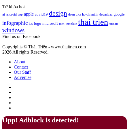
cà
Pantone
phê
Từ khóa hot
13-
mang
design
apple
1023
google
ai
android
covid19
doan tncs ho chi minh
app
download
ý
Peach
thai trien
nghĩa
infographic
microsoft
logo
ios
template
Fuzz
tech
update
gì?
windows
–
Màu
Find us on Facebook
của
sự
Copyrights © Thái Triển - www.thaitrien.com
nhã
2026 All rights Reserved.
nhặn
và
About
ấm
Contact
áp
Our Staff
Advertise
Facebook
X
LinkedIn
YouTube
Google
Play
Back
Close
Opp! Adblock is detected!
to
top