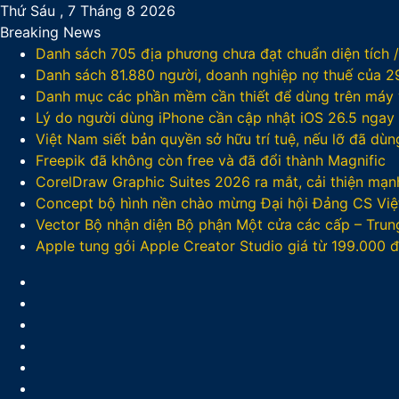
Thứ Sáu , 7 Tháng 8 2026
Breaking News
Danh sách 705 địa phương chưa đạt chuẩn diện tích 
Danh sách 81.880‬ người, doanh nghiệp nợ thuế của 
Danh mục các phần mềm cần thiết để dùng trên máy v
Lý do người dùng iPhone cần cập nhật iOS 26.5 ngay
Việt Nam siết bản quyền sở hữu trí tuệ, nếu lỡ đã dù
Freepik đã không còn free và đã đổi thành Magnific
CorelDraw Graphic Suites 2026 ra mắt, cải thiện mạnh
Concept bộ hình nền chào mừng Đại hội Đảng CS Việ
Vector Bộ nhận diện Bộ phận Một cửa các cấp – Trun
Apple tung gói Apple Creator Studio giá từ 199.000
Facebook
X
LinkedIn
YouTube
Google
Play
Sidebar