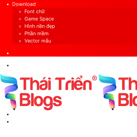
Download
Font chữ
Game Space
Hình nền đẹp
Phần mềm
Vector mẫu
Sidebar
Search
for
Menu
Switch
skin