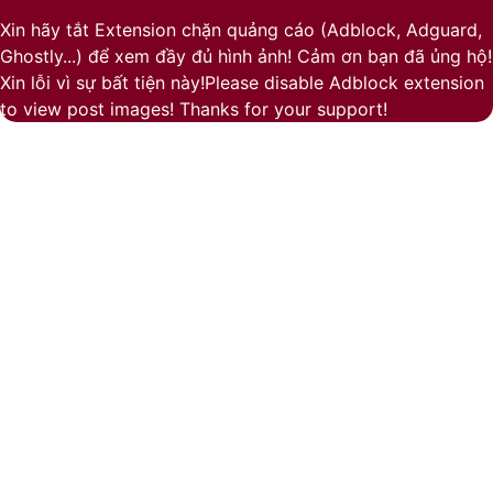
to
Xin hãy tắt Extension chặn quảng cáo (Adblock, Adguard,
top
Ghostly...) để xem đầy đủ hình ảnh! Cảm ơn bạn đã ủng hộ!
button
Xin lỗi vì sự bất tiện này!Please disable Adblock extension
to view post images! Thanks for your support!