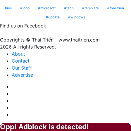
Peach
ý
ios
logo
microsoft
tech
template
thai trien
Fuzz
nghĩa
update
windows
–
gì?
Màu
Find us on Facebook
của
sự
Copyrights © Thái Triển - www.thaitrien.com
nhã
2026 All rights Reserved.
nhặn
About
và
Contact
ấm
Our Staff
áp
Advertise
Facebook
X
LinkedIn
YouTube
Google
Play
Opp! Adblock is detected!
Back
Close