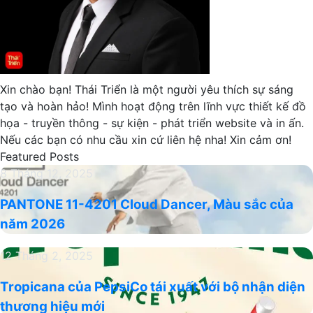
Xin chào bạn! Thái Triển là một người yêu thích sự sáng
tạo và hoàn hảo! Mình hoạt động trên lĩnh vực thiết kế đồ
họa - truyền thông - sự kiện - phát triển website và in ấn.
Nếu các bạn có nhu cầu xin cứ liên hệ nha! Xin cảm ơn!
Featured Posts
PANTONE
8 Tháng 12, 2025
11-
PANTONE 11-4201 Cloud Dancer, Màu sắc của
4201
năm 2026
Cloud
Dancer,
Tropicana
12 Tháng 2, 2025
Màu
của
sắc
Tropicana của PepsiCo tái xuất với bộ nhận diện
PepsiCo
của
thương hiệu mới
tái
năm