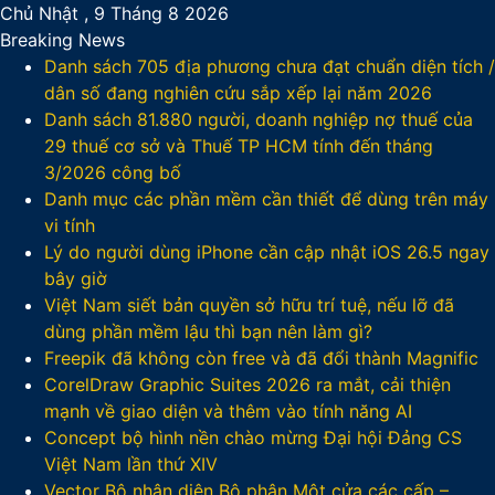
Chủ Nhật , 9 Tháng 8 2026
Breaking News
Danh sách 705 địa phương chưa đạt chuẩn diện tích /
dân số đang nghiên cứu sắp xếp lại năm 2026
Danh sách 81.880‬ người, doanh nghiệp nợ thuế của
29 thuế cơ sở và Thuế TP HCM tính đến tháng
3/2026 công bố
Danh mục các phần mềm cần thiết để dùng trên máy
vi tính
Lý do người dùng iPhone cần cập nhật iOS 26.5 ngay
bây giờ
Việt Nam siết bản quyền sở hữu trí tuệ, nếu lỡ đã
dùng phần mềm lậu thì bạn nên làm gì?
Freepik đã không còn free và đã đổi thành Magnific
CorelDraw Graphic Suites 2026 ra mắt, cải thiện
mạnh về giao diện và thêm vào tính năng AI
Concept bộ hình nền chào mừng Đại hội Đảng CS
Việt Nam lần thứ XIV
Vector Bộ nhận diện Bộ phận Một cửa các cấp –