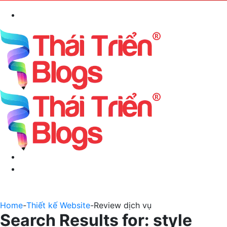
Search
for
Menu
Switch
skin
Home
-
Thiết kế Website
-
Review dịch vụ
Search Results for:
style