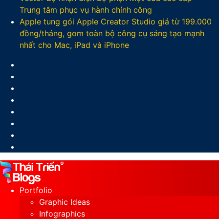
Trung tâm phục vụ hành chính công
Apple tung gói Apple Creator Studio giá từ 199.000
đồng/tháng, gom toàn bộ công cụ sáng tạo mạnh
nhất cho Mac, iPad và iPhone
Facebook
X
LinkedIn
YouTube
Google
Play
Sidebar
Switch
skin
Portfolio
Graphic Ideas
Infographics