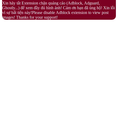
Xin hãy tắt Extension chặn quảng cáo (Adblock, Adguard,
button
Ghostly...) để xem đầy đủ hình ảnh! Cảm ơn bạn đã ủng hộ! Xin lỗi
vì sự bất tiện này!Please disable Adblock extension to view post
images! Thanks for your support!