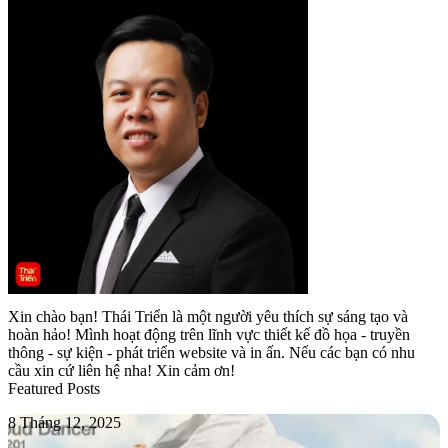
Xin chào bạn! Thái Triển là một người yêu thích sự sáng tạo và
hoàn hảo! Mình hoạt động trên lĩnh vực thiết kế đồ họa - truyền
thông - sự kiện - phát triển website và in ấn. Nếu các bạn có nhu
cầu xin cứ liên hệ nha! Xin cảm ơn!
Featured Posts
PANTONE
8 Tháng 12, 2025
11-