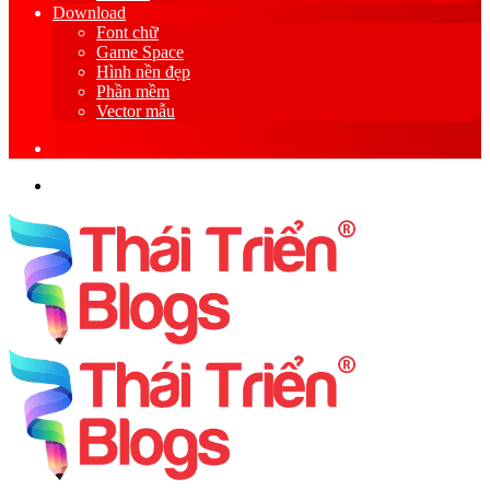
Download
Font chữ
Game Space
Hình nền đẹp
Phần mềm
Vector mẫu
Sidebar
Search
for