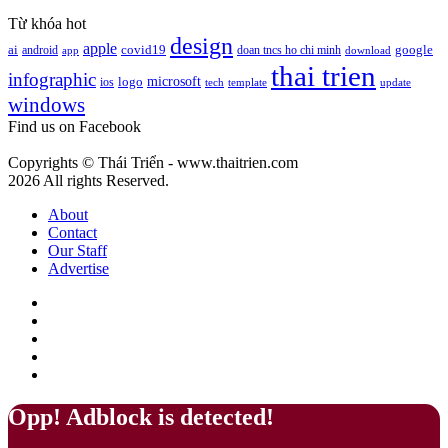
cà
Pantone
phê
Từ khóa hot
13-
mang
design
apple
1023
google
ai
android
covid19
doan tncs ho chi minh
app
download
ý
Peach
thai trien
nghĩa
infographic
microsoft
logo
ios
template
Fuzz
tech
update
gì?
windows
–
Màu
Find us on Facebook
của
sự
Copyrights © Thái Triển - www.thaitrien.com
nhã
2026 All rights Reserved.
nhặn
và
About
ấm
Contact
áp
Our Staff
Advertise
Facebook
X
LinkedIn
YouTube
Google
Play
Back
Close
Opp! Adblock is detected!
to
top