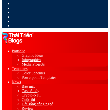
LinkedIn
YouTube
Google
Play
Sidebar
Switch
skin
Portfolio
Graphic Ideas
Infographics
Media Projects
Templates
Color Schemes
Powerpoint Templates
News
Bảo mật
Case Study
Crypto-NFT
Cuộc thi
Đời sống công nghệ
Review