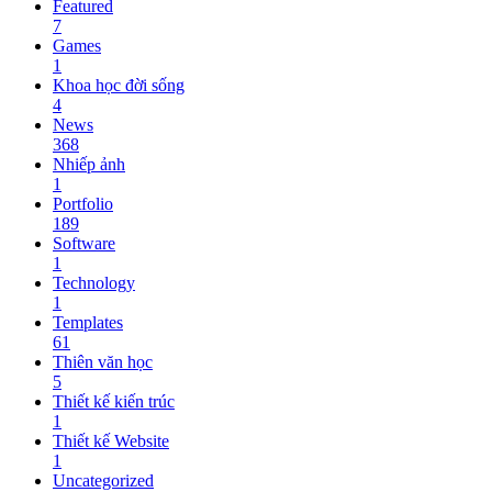
Featured
7
Games
1
Khoa học đời sống
4
News
368
Nhiếp ảnh
1
Portfolio
189
Software
1
Technology
1
Templates
61
Thiên văn học
5
Thiết kế kiến trúc
1
Thiết kế Website
1
Uncategorized