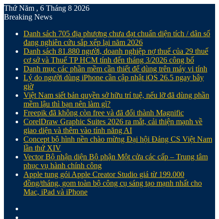
Thứ Năm , 6 Tháng 8 2026
Breaking News
Danh sách 705 địa phương chưa đạt chuẩn diện tích / dân số
đang nghiên cứu sắp xếp lại năm 2026
Danh sách 81.880‬ người, doanh nghiệp nợ thuế của 29 thuế
cơ sở và Thuế TP HCM tính đến tháng 3/2026 công bố
Danh mục các phần mềm cần thiết để dùng trên máy vi tính
Lý do người dùng iPhone cần cập nhật iOS 26.5 ngay bây
giờ
Việt Nam siết bản quyền sở hữu trí tuệ, nếu lỡ đã dùng phần
mềm lậu thì bạn nên làm gì?
Freepik đã không còn free và đã đổi thành Magnific
CorelDraw Graphic Suites 2026 ra mắt, cải thiện mạnh về
giao diện và thêm vào tính năng AI
Concept bộ hình nền chào mừng Đại hội Đảng CS Việt Nam
lần thứ XIV
Vector Bộ nhận diện Bộ phận Một cửa các cấp – Trung tâm
phục vụ hành chính công
Apple tung gói Apple Creator Studio giá từ 199.000
đồng/tháng, gom toàn bộ công cụ sáng tạo mạnh nhất cho
Mac, iPad và iPhone
Facebook
X