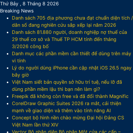
Thứ Bảy , 8 Tháng 8 2026
Breaking News
Danh sách 705 địa phương chưa đạt chuẩn diện tích /
dân số đang nghiên cứu sắp xếp lại năm 2026
Danh sách 81.880‬ người, doanh nghiệp nợ thuế của
29 thuế cơ sở và Thuế TP HCM tính đến tháng
3/2026 công bố
Danh mục các phần mềm cần thiết để dùng trên máy
vi tính
Lý do người dùng iPhone cần cập nhật iOS 26.5 ngay
bây giờ
Việt Nam siết bản quyền sở hữu trí tuệ, nếu lỡ đã
dùng phần mềm lậu thì bạn nên làm gì?
Freepik đã không còn free và đã đổi thành Magnific
CorelDraw Graphic Suites 2026 ra mắt, cải thiện
mạnh về giao diện và thêm vào tính năng AI
Concept bộ hình nền chào mừng Đại hội Đảng CS
Việt Nam lần thứ XIV
Vector Bộ nhận diện Bộ phận Một cửa các cấp –