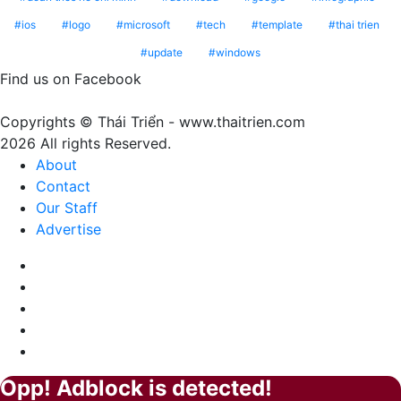
Peach
ý
ios
logo
microsoft
tech
template
thai trien
Fuzz
nghĩa
update
windows
–
gì?
Màu
Find us on Facebook
của
sự
Copyrights © Thái Triển - www.thaitrien.com
nhã
2026 All rights Reserved.
nhặn
About
và
Contact
ấm
Our Staff
áp
Advertise
Facebook
X
LinkedIn
YouTube
Google
Play
Opp! Adblock is detected!
Back
Close