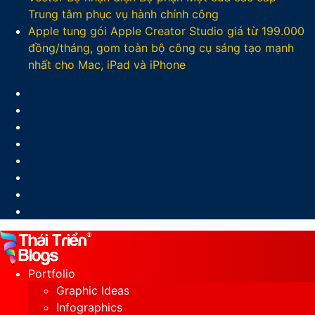
Trung tâm phục vụ hành chính công
Apple tung gói Apple Creator Studio giá từ 199.000
đồng/tháng, gom toàn bộ công cụ sáng tạo mạnh
nhất cho Mac, iPad và iPhone
Facebook
X
LinkedIn
YouTube
Google
Play
Sidebar
Switch
skin
Portfolio
Graphic Ideas
Infographics