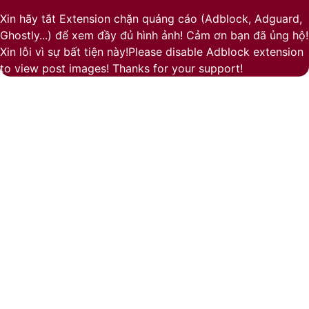
to
Xin hãy tắt Extension chặn quảng cáo (Adblock, Adguard,
top
Ghostly...) để xem đầy đủ hình ảnh! Cảm ơn bạn đã ủng hộ!
button
Xin lỗi vì sự bất tiện này!Please disable Adblock extension
to view post images! Thanks for your support!