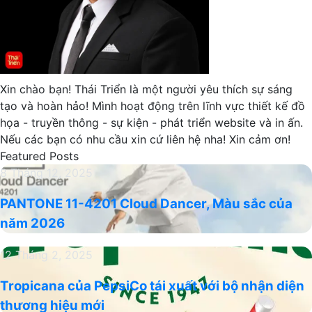
Xin chào bạn! Thái Triển là một người yêu thích sự sáng
tạo và hoàn hảo! Mình hoạt động trên lĩnh vực thiết kế đồ
họa - truyền thông - sự kiện - phát triển website và in ấn.
Nếu các bạn có nhu cầu xin cứ liên hệ nha! Xin cảm ơn!
Featured Posts
PANTONE
8 Tháng 12, 2025
11-
PANTONE 11-4201 Cloud Dancer, Màu sắc của
4201
năm 2026
Cloud
Dancer,
Tropicana
12 Tháng 2, 2025
Màu
của
sắc
Tropicana của PepsiCo tái xuất với bộ nhận diện
PepsiCo
của
thương hiệu mới
tái
năm