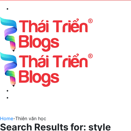
Search
for
Menu
Switch
skin
Home
-
Thiên văn học
Search Results for:
style