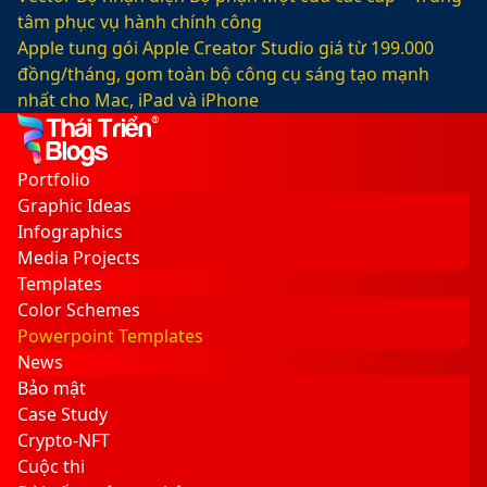
tâm phục vụ hành chính công
Apple tung gói Apple Creator Studio giá từ 199.000
đồng/tháng, gom toàn bộ công cụ sáng tạo mạnh
nhất cho Mac, iPad và iPhone
Facebook
X
LinkedIn
YouTube
Google
Sidebar
Switch
Play
skin
Portfolio
Graphic Ideas
Infographics
Media Projects
Templates
Color Schemes
Powerpoint Templates
News
Bảo mật
Case Study
Crypto-NFT
Cuộc thi