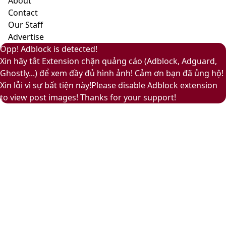
About
và
Contact
ấm
Our Staff
áp
Advertise
Back
Close
Facebook
X
LinkedIn
YouTube
Google
Opp! Adblock is detected!
to
Play
Xin hãy tắt Extension chặn quảng cáo (Adblock, Adguard,
top
Ghostly...) để xem đầy đủ hình ảnh! Cảm ơn bạn đã ủng hộ!
button
Xin lỗi vì sự bất tiện này!Please disable Adblock extension
to view post images! Thanks for your support!