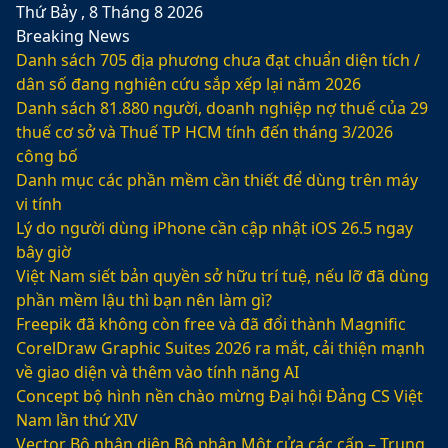
Thứ Bảy , 8 Tháng 8 2026
Breaking News
Danh sách 705 địa phương chưa đạt chuẩn diện tích /
dân số đang nghiên cứu sắp xếp lại năm 2026
Danh sách 81.880‬ người, doanh nghiệp nợ thuế của 29
thuế cơ sở và Thuế TP HCM tính đến tháng 3/2026
công bố
Danh mục các phần mềm cần thiết để dùng trên máy
vi tính
Lý do người dùng iPhone cần cập nhật iOS 26.5 ngay
bây giờ
Việt Nam siết bản quyền sở hữu trí tuệ, nếu lỡ đã dùng
phần mềm lậu thì bạn nên làm gì?
Freepik đã không còn free và đã đổi thành Magnific
CorelDraw Graphic Suites 2026 ra mắt, cải thiện mạnh
về giao diện và thêm vào tính năng AI
Concept bộ hình nền chào mừng Đại hội Đảng CS Việt
Nam lần thứ XIV
Vector Bộ nhận diện Bộ phận Một cửa các cấp – Trung