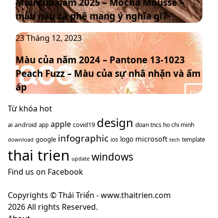
Màu của năm 2025 – Mocha Mousse –
năm
chủ
màu nâu cà phê mang ý nghĩa gì?
2025
đạo
–
thống
Màu
23 Tháng 12, 2023
Mocha
trị
của
Mousse
xu
Màu của năm 2024 – Pantone 13-1023
năm
–
hướng
Peach Fuzz – Màu của sự nhã nhặn và ấm
2024
màu
năm
–
nâu
áp
2025
Pantone
cà
13-
Từ khóa hot
phê
1023
design
mang
apple
ai
covid19
android
doan tncs ho chi minh
app
Peach
ý
infographic
microsoft
google
logo
ios
download
template
tech
Fuzz
nghĩa
thai trien
–
windows
gì?
update
Màu
Find us on Facebook
của
sự
Copyrights © Thái Triển - www.thaitrien.com
nhã
2026 All rights Reserved.
nhặn