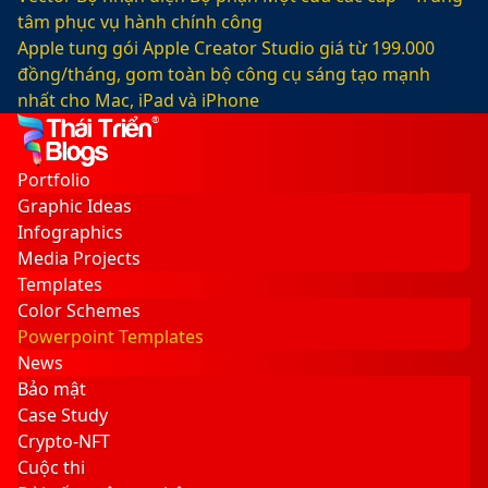
tâm phục vụ hành chính công
Apple tung gói Apple Creator Studio giá từ 199.000
đồng/tháng, gom toàn bộ công cụ sáng tạo mạnh
nhất cho Mac, iPad và iPhone
Facebook
X
LinkedIn
YouTube
Google
Sidebar
Switch
Play
skin
Portfolio
Graphic Ideas
Infographics
Media Projects
Templates
Color Schemes
Powerpoint Templates
News
Bảo mật
Case Study
Crypto-NFT
Cuộc thi