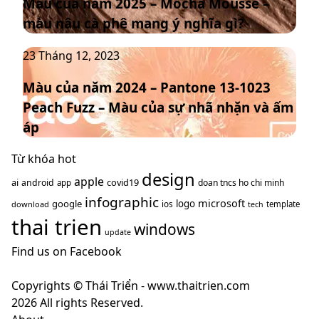
Màu của năm 2025 – Mocha Mousse –
năm
chủ
màu nâu cà phê mang ý nghĩa gì?
2025
đạo
–
thống
Màu
23 Tháng 12, 2023
Mocha
trị
của
Mousse
xu
Màu của năm 2024 – Pantone 13-1023
năm
–
hướng
Peach Fuzz – Màu của sự nhã nhặn và ấm
2024
màu
năm
–
nâu
áp
2025
Pantone
cà
13-
Từ khóa hot
phê
1023
design
mang
apple
ai
covid19
android
doan tncs ho chi minh
app
Peach
ý
infographic
microsoft
google
logo
ios
download
template
tech
Fuzz
nghĩa
thai trien
–
windows
gì?
update
Màu
Find us on Facebook
của
sự
Copyrights © Thái Triển - www.thaitrien.com
nhã
2026 All rights Reserved.
nhặn