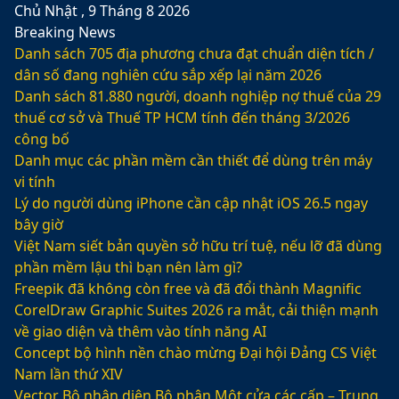
Chủ Nhật , 9 Tháng 8 2026
Breaking News
Danh sách 705 địa phương chưa đạt chuẩn diện tích /
dân số đang nghiên cứu sắp xếp lại năm 2026
Danh sách 81.880‬ người, doanh nghiệp nợ thuế của 29
thuế cơ sở và Thuế TP HCM tính đến tháng 3/2026
công bố
Danh mục các phần mềm cần thiết để dùng trên máy
vi tính
Lý do người dùng iPhone cần cập nhật iOS 26.5 ngay
bây giờ
Việt Nam siết bản quyền sở hữu trí tuệ, nếu lỡ đã dùng
phần mềm lậu thì bạn nên làm gì?
Freepik đã không còn free và đã đổi thành Magnific
CorelDraw Graphic Suites 2026 ra mắt, cải thiện mạnh
về giao diện và thêm vào tính năng AI
Concept bộ hình nền chào mừng Đại hội Đảng CS Việt
Nam lần thứ XIV
Vector Bộ nhận diện Bộ phận Một cửa các cấp – Trung