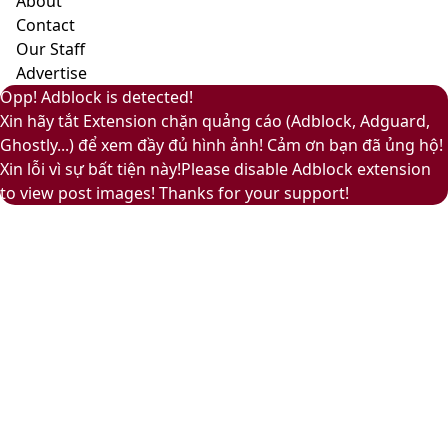
About
và
Contact
ấm
Our Staff
áp
Advertise
Back
Close
Facebook
X
LinkedIn
YouTube
Google
Opp! Adblock is detected!
to
Play
Xin hãy tắt Extension chặn quảng cáo (Adblock, Adguard,
top
Ghostly...) để xem đầy đủ hình ảnh! Cảm ơn bạn đã ủng hộ!
button
Xin lỗi vì sự bất tiện này!Please disable Adblock extension
to view post images! Thanks for your support!