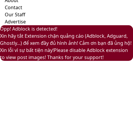
About
và
Contact
ấm
Our Staff
áp
Advertise
Back
Close
Facebook
X
LinkedIn
YouTube
Google
Opp! Adblock is detected!
to
Play
Xin hãy tắt Extension chặn quảng cáo (Adblock, Adguard,
top
Ghostly...) để xem đầy đủ hình ảnh! Cảm ơn bạn đã ủng hộ!
button
Xin lỗi vì sự bất tiện này!Please disable Adblock extension
to view post images! Thanks for your support!