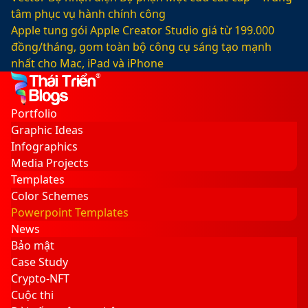
tâm phục vụ hành chính công
Apple tung gói Apple Creator Studio giá từ 199.000
đồng/tháng, gom toàn bộ công cụ sáng tạo mạnh
nhất cho Mac, iPad và iPhone
Facebook
X
LinkedIn
YouTube
Google
Sidebar
Switch
Play
skin
Portfolio
Graphic Ideas
Infographics
Media Projects
Templates
Color Schemes
Powerpoint Templates
News
Bảo mật
Case Study
Crypto-NFT
Cuộc thi