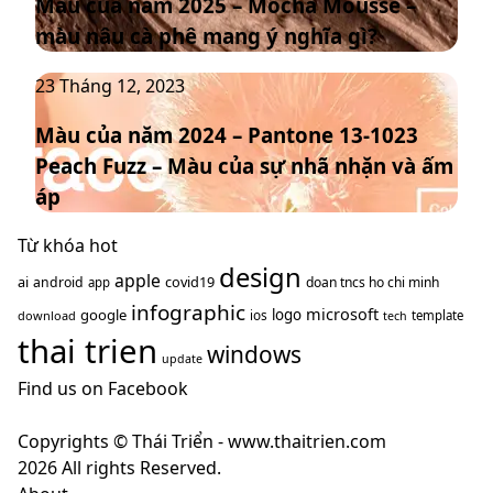
Màu của năm 2025 – Mocha Mousse –
năm
chủ
màu nâu cà phê mang ý nghĩa gì?
2025
đạo
–
thống
Màu
23 Tháng 12, 2023
Mocha
trị
của
Mousse
xu
Màu của năm 2024 – Pantone 13-1023
năm
–
hướng
Peach Fuzz – Màu của sự nhã nhặn và ấm
2024
màu
năm
–
nâu
áp
2025
Pantone
cà
13-
Từ khóa hot
phê
1023
design
mang
apple
ai
covid19
android
doan tncs ho chi minh
app
Peach
ý
infographic
microsoft
google
logo
ios
download
template
tech
Fuzz
nghĩa
thai trien
–
windows
gì?
update
Màu
Find us on Facebook
của
sự
Copyrights © Thái Triển - www.thaitrien.com
nhã
2026 All rights Reserved.
nhặn