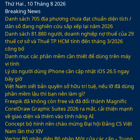
Thứ Hai , 10 Tháng 8 2026
Breaking News
Danh sách 705 địa phương chưa đạt chuẩn diện tích /
dân số đang nghiên cứu sắp xếp lại năm 2026
Danh sách 81.880‬ người, doanh nghiệp nợ thuế của 29
thuế cơ sở và Thuế TP HCM tính đến tháng 3/2026
công bố
Danh mục các phần mềm cần thiết để dùng trên máy
vi tính
Lý do người dùng iPhone cần cập nhật iOS 26.5 ngay
bây giờ
Việt Nam siết bản quyền sở hữu trí tuệ, nếu lỡ đã dùng
phần mềm lậu thì bạn nên làm gì?
Freepik đã không còn free và đã đổi thành Magnific
CorelDraw Graphic Suites 2026 ra mắt, cải thiện mạnh
về giao diện và thêm vào tính năng AI
Concept bộ hình nền chào mừng Đại hội Đảng CS Việt
Nam lần thứ XIV
Vector Bộ nhận diện Bộ phận Một cửa các cấp – Trung