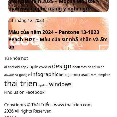
Màu của năm 2025 – Mocha Mousse –
năm
chủ
màu nâu cà phê mang ý nghĩa gì?
2025
đạo
–
thống
Màu
23 Tháng 12, 2023
Mocha
trị
của
Mousse
xu
Màu của năm 2024 – Pantone 13-1023
năm
–
hướng
Peach Fuzz – Màu của sự nhã nhặn và ấm
2024
màu
năm
–
nâu
áp
2025
Pantone
cà
13-
Từ khóa hot
phê
1023
design
mang
apple
ai
covid19
android
doan tncs ho chi minh
app
Peach
ý
infographic
microsoft
google
logo
ios
download
template
tech
Fuzz
nghĩa
thai trien
–
windows
gì?
update
Màu
Find us on Facebook
của
sự
Copyrights © Thái Triển - www.thaitrien.com
nhã
2026 All rights Reserved.
nhặn