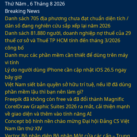
Thứ Năm , 6 Tháng 8 2026
Breaking News
Danh sách 705 địa phương chưa đạt chuẩn diện tích /
dân số đang nghiên cứu sắp xếp lại năm 2026
Danh sách 81.880‬ người, doanh nghiệp nợ thuế của 29
thuế cơ sở và Thuế TP HCM tính đến tháng 3/2026
công bố
Danh mục các phần mềm cần thiết để dùng trên máy
vi tính
Lý do người dùng iPhone cần cập nhật iOS 26.5 ngay
bây giờ
Việt Nam siết bản quyền sở hữu trí tuệ, nếu lỡ đã dùng
phần mềm lậu thì bạn nên làm gì?
Freepik đã không còn free và đã đổi thành Magnific
CorelDraw Graphic Suites 2026 ra mắt, cải thiện mạnh
về giao diện và thêm vào tính năng AI
Concept bộ hình nền chào mừng Đại hội Đảng CS Việt
Nam lần thứ XIV
Vector Bộ nhận diện Bộ phận Một cửa các cấp – Trung