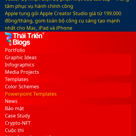
tâm phục vụ hành chính công
Apple tung gói Apple Creator Studio giá từ 199.000
đồng/tháng, gom toàn bộ công cụ sáng tạo mạnh
nhất cho Mac, iPad và iPhone
Facebook
X
LinkedIn
YouTube
Google
Sidebar
Switch
Play
skin
Portfolio
Graphic Ideas
Infographics
Media Projects
Templates
Color Schemes
Powerpoint Templates
News
Bảo mật
Case Study
Crypto-NFT
Cuộc thi