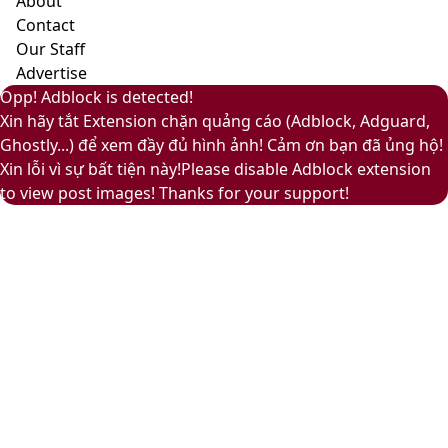
About
và
Contact
ấm
Our Staff
áp
Advertise
Back
Close
Facebook
X
LinkedIn
YouTube
Google
Opp! Adblock is detected!
to
Play
Xin hãy tắt Extension chặn quảng cáo (Adblock, Adguard,
top
Ghostly...) để xem đầy đủ hình ảnh! Cảm ơn bạn đã ủng hộ!
button
Xin lỗi vì sự bất tiện này!Please disable Adblock extension
to view post images! Thanks for your support!