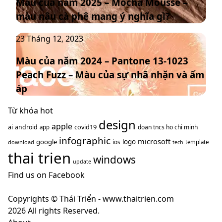
Màu của năm 2025 – Mocha Mousse –
năm
chủ
màu nâu cà phê mang ý nghĩa gì?
2025
đạo
–
thống
Màu
23 Tháng 12, 2023
Mocha
trị
của
Mousse
xu
Màu của năm 2024 – Pantone 13-1023
năm
–
hướng
Peach Fuzz – Màu của sự nhã nhặn và ấm
2024
màu
năm
–
nâu
áp
2025
Pantone
cà
13-
Từ khóa hot
phê
1023
design
mang
apple
ai
covid19
android
doan tncs ho chi minh
app
Peach
ý
infographic
microsoft
google
logo
ios
download
template
tech
Fuzz
nghĩa
thai trien
–
windows
gì?
update
Màu
Find us on Facebook
của
sự
Copyrights © Thái Triển - www.thaitrien.com
nhã
2026 All rights Reserved.
nhặn