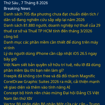
Thứ Sáu , 7 Tháng 8 2026
Breaking News
Danh sách 705 địa phương chưa đạt chuẩn diện tích /
dân số đang nghiên cứu sắp xếp lại năm 2026
Danh sách 81.880‬ người, doanh nghiệp nợ thuế của 29
thuế cơ sở và Thuế TP HCM tính đến tháng 3/2026
công bố
Danh mục các phần mềm cần thiết để dùng trên máy
vi tính
Lý do người dùng iPhone cần cập nhật iOS 26.5 ngay
bây giờ
Việt Nam siết bản quyền sở hữu trí tuệ, nếu lỡ đã dùng
phần mềm lậu thì bạn nên làm gì?
Freepik đã không còn free và đã đổi thành Magnific
CorelDraw Graphic Suites 2026 ra mắt, cải thiện mạnh
về giao diện và thêm vào tính năng AI
Concept bộ hình nền chào mừng Đại hội Đảng CS Việt
Nam lần thứ XIV
Vector Bộ nhận diện Bộ phận Một cửa các cấp – Trung