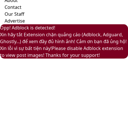
About
và
Contact
ấm
Our Staff
áp
Advertise
Back
Close
Facebook
X
LinkedIn
YouTube
Google
Opp! Adblock is detected!
to
Play
Xin hãy tắt Extension chặn quảng cáo (Adblock, Adguard,
top
Ghostly...) để xem đầy đủ hình ảnh! Cảm ơn bạn đã ủng hộ!
button
Xin lỗi vì sự bất tiện này!Please disable Adblock extension
to view post images! Thanks for your support!