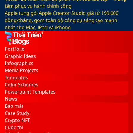
tâm phục vụ hành chính công
Apple tung gói Apple Creator Studio giá từ 199.000
đồng/tháng, gom toàn bộ công cụ sáng tạo mạnh
nhất cho Mac, iPad và iPhone
Facebook
X
LinkedIn
YouTube
Google
Sidebar
Switch
Play
skin
Portfolio
Graphic Ideas
Infographics
Media Projects
Templates
Color Schemes
Powerpoint Templates
News
Bảo mật
Case Study
Crypto-NFT
Cuộc thi