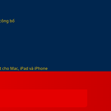
 công bố
t cho Mac, iPad và iPhone