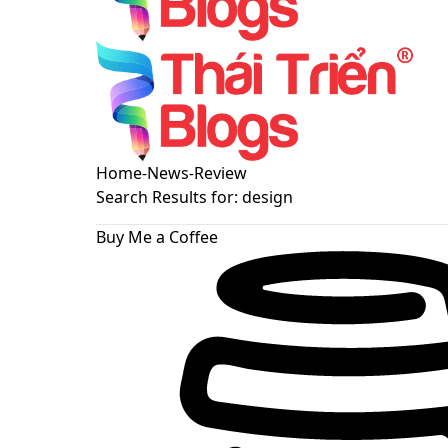
Menu
Switch
Home
-
News
-
Review
skin
Search Results for:
design
Buy Me a Coffee