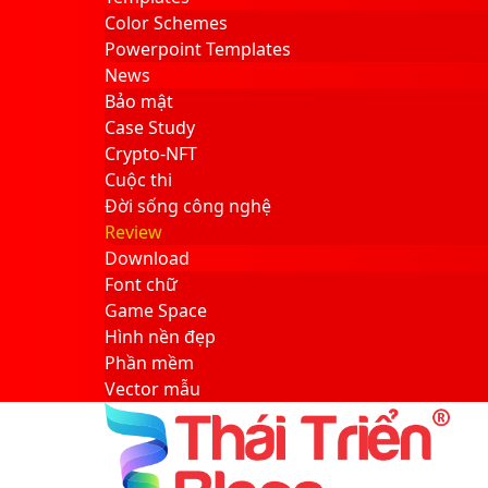
Color Schemes
Powerpoint Templates
News
Bảo mật
Case Study
Crypto-NFT
Cuộc thi
Đời sống công nghệ
Review
Download
Font chữ
Game Space
Hình nền đẹp
Phần mềm
Vector mẫu
Sidebar
Search
for