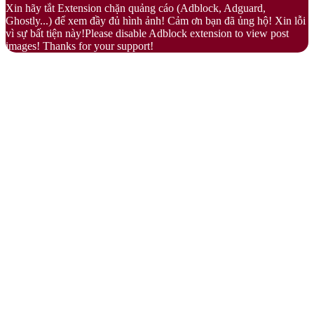
Xin hãy tắt Extension chặn quảng cáo (Adblock, Adguard,
button
Ghostly...) để xem đầy đủ hình ảnh! Cảm ơn bạn đã ủng hộ! Xin lỗi
vì sự bất tiện này!Please disable Adblock extension to view post
images! Thanks for your support!