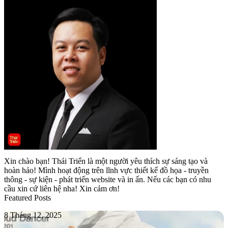
Xin chào bạn! Thái Triển là một người yêu thích sự sáng tạo và
hoàn hảo! Mình hoạt động trên lĩnh vực thiết kế đồ họa - truyền
thông - sự kiện - phát triển website và in ấn. Nếu các bạn có nhu
cầu xin cứ liên hệ nha! Xin cảm ơn!
Featured Posts
PANTONE
8 Tháng 12, 2025
11-