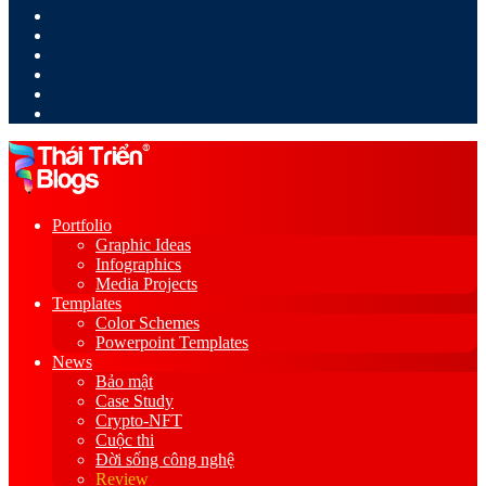
LinkedIn
YouTube
Google
Play
Sidebar
Switch
skin
Portfolio
Graphic Ideas
Infographics
Media Projects
Templates
Color Schemes
Powerpoint Templates
News
Bảo mật
Case Study
Crypto-NFT
Cuộc thi
Đời sống công nghệ
Review