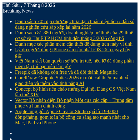
Thứ Sáu , 7 Tháng 8 2026
Breaking News
Danh sách 705 địa phương chưa đạt chuẩn diện tích / dân số
đang nghiên cứu sắp xếp lại năm 2026
Danh sách 81.880‬ người, doanh nghiệp nợ thuế của 29 thuế
cơ sở và Thuế TP HCM tính đến tháng 3/2026 công bố
Danh mục các phần mềm cần thiết để dùng trên máy vi tính
Lý do người dùng iPhone cần cập nhật iOS 26.5 ngay bây
giờ
Việt Nam siết bản quyền sở hữu trí tuệ, nếu lỡ đã dùng phần
mềm lậu thì bạn nên làm gì?
Freepik đã không còn free và đã đổi thành Magnific
CorelDraw Graphic Suites 2026 ra mắt, cải thiện mạnh về
giao diện và thêm vào tính năng AI
Concept bộ hình nền chào mừng Đại hội Đảng CS Việt Nam
lần thứ XIV
Vector Bộ nhận diện Bộ phận Một cửa các cấp – Trung tâm
phục vụ hành chính công
Apple tung gói Apple Creator Studio giá từ 199.000
đồng/tháng, gom toàn bộ công cụ sáng tạo mạnh nhất cho
Mac, iPad và iPhone
Facebook
X