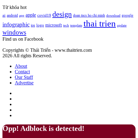
cà
Pantone
phê
Từ khóa hot
13-
mang
design
apple
1023
google
ai
android
covid19
doan tncs ho chi minh
app
download
ý
Peach
thai trien
nghĩa
infographic
microsoft
logo
ios
template
Fuzz
tech
update
gì?
windows
–
Màu
Find us on Facebook
của
sự
Copyrights © Thái Triển - www.thaitrien.com
nhã
2026 All rights Reserved.
nhặn
và
About
ấm
Contact
áp
Our Staff
Advertise
Facebook
X
LinkedIn
YouTube
Google
Play
Back
Close
Opp! Adblock is detected!
to
top