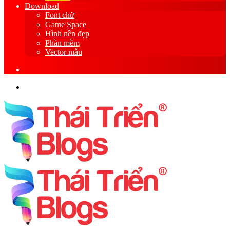
Download
Font chữ
Game Space
Hình nền đẹp
Phần mềm
Vector mẫu
Sidebar
Search
for