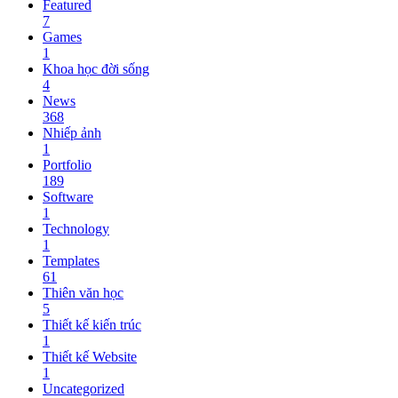
Featured
7
Games
1
Khoa học đời sống
4
News
368
Nhiếp ảnh
1
Portfolio
189
Software
1
Technology
1
Templates
61
Thiên văn học
5
Thiết kế kiến trúc
1
Thiết kế Website
1
Uncategorized