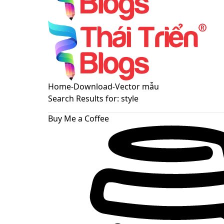
Menu
Switch
Home
-
Download
-
Vector mẫu
skin
Search Results for:
style
Buy Me a Coffee