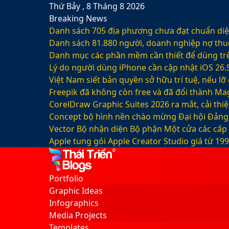
Thứ Bảy , 8 Tháng 8 2026
Breaking News
Danh sách 705 địa phương chưa đạt chuẩn diện
Danh sách 81.880‬ người, doanh nghiệp nợ thu
Danh mục các phần mềm cần thiết để dùng trê
Lý do người dùng iPhone cần cập nhật iOS 26.
Việt Nam siết bản quyền sở hữu trí tuệ, nếu l
Freepik đã không còn free và đã đổi thành Mag
CorelDraw Graphic Suites 2026 ra mắt, cải thi
Concept bộ hình nền chào mừng Đại hội Đảng 
Vector Bộ nhận diện Bộ phận Một cửa các cấp
Apple tung gói Apple Creator Studio giá từ 1
Facebook
X
LinkedIn
YouTube
Google
Sidebar
Switch
Play
skin
Portfolio
Graphic Ideas
Infographics
Media Projects
Templates