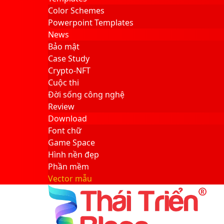
Color Schemes
Powerpoint Templates
News
Bảo mật
Case Study
Crypto-NFT
Cuộc thi
Đời sống công nghệ
Review
Download
Font chữ
Game Space
Hình nền đẹp
Phần mềm
Vector mẫu
Sidebar
Search
for