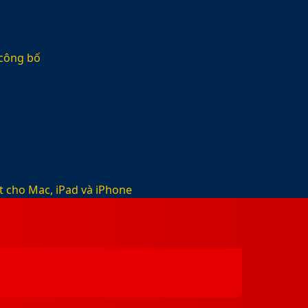
 công bố
t cho Mac, iPad và iPhone