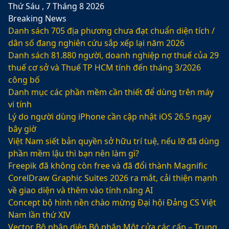
Thứ Sáu , 7 Tháng 8 2026
Breaking News
Danh sách 705 địa phương chưa đạt chuẩn diện tích /
dân số đang nghiên cứu sắp xếp lại năm 2026
Danh sách 81.880‬ người, doanh nghiệp nợ thuế của 29
thuế cơ sở và Thuế TP HCM tính đến tháng 3/2026
công bố
Danh mục các phần mềm cần thiết để dùng trên máy
vi tính
Lý do người dùng iPhone cần cập nhật iOS 26.5 ngay
bây giờ
Việt Nam siết bản quyền sở hữu trí tuệ, nếu lỡ đã dùng
phần mềm lậu thì bạn nên làm gì?
Freepik đã không còn free và đã đổi thành Magnific
CorelDraw Graphic Suites 2026 ra mắt, cải thiện mạnh
về giao diện và thêm vào tính năng AI
Concept bộ hình nền chào mừng Đại hội Đảng CS Việt
Nam lần thứ XIV
Vector Bộ nhận diện Bộ phận Một cửa các cấp – Trung