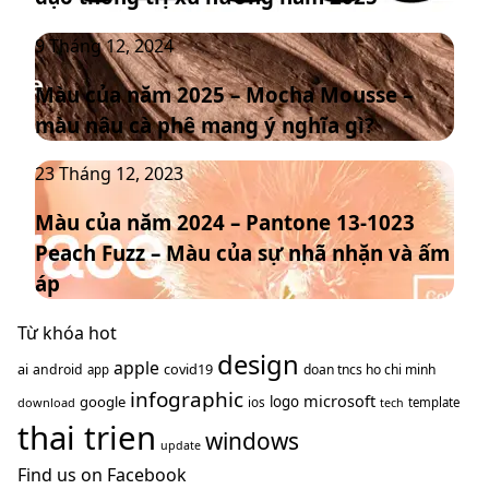
5
thương
Màu
9 Tháng 12, 2024
màu
hiệu
của
sắc
mới
Màu của năm 2025 – Mocha Mousse –
năm
chủ
màu nâu cà phê mang ý nghĩa gì?
2025
đạo
–
thống
Màu
23 Tháng 12, 2023
Mocha
trị
của
Mousse
xu
Màu của năm 2024 – Pantone 13-1023
năm
–
hướng
Peach Fuzz – Màu của sự nhã nhặn và ấm
2024
màu
năm
–
nâu
áp
2025
Pantone
cà
13-
Từ khóa hot
phê
1023
design
mang
apple
ai
covid19
android
doan tncs ho chi minh
app
Peach
ý
infographic
microsoft
google
logo
ios
download
template
tech
Fuzz
nghĩa
thai trien
–
windows
gì?
update
Màu
Find us on Facebook
của